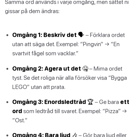
Samma ord används i varje omgång, men sättet ni
gissar på dem ändras:
Omgång 1: Beskriv det 🗣️
– Förklara ordet
utan att säga det. Exempel: “Pingvin” → “En
svartvit fågel som vacklar.”
Omgång 2: Agera ut det 🤐
– Mima ordet
tyst. Se det roliga när alla försöker visa “Bygga
LEGO” utan att prata.
Omgång 3: Enordsledtråd 🏆
– Ge bara
ett
ord
som ledtråd till svaret. Exempel: “Pizza” →
“Ost.”
Omgång 4: Bara ljud 🎶
– Gör bara ljud eller