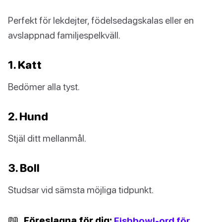
Perfekt för lekdejter, födelsedagskalas eller en
avslappnad familjespelkväll.
1. Katt
Bedömer alla tyst.
2. Hund
Stjäl ditt mellanmål.
3. Boll
Studsar vid sämsta möjliga tidpunkt.
📖
Föreslagna för dig:
Fishbowl-ord för