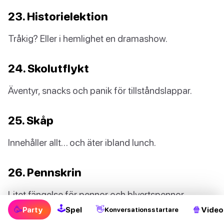
23. Historielektion
Tråkig? Eller i hemlighet en dramashow.
24. Skolutflykt
Äventyr, snacks och panik för tillståndslappar.
25. Skåp
Innehåller allt… och äter ibland lunch.
26. Pennskrin
Litet fängelse för pennor och blyertspennor.
🕹
🥳
👋
🍿
Party
Spel
Video
Konversationsstartare