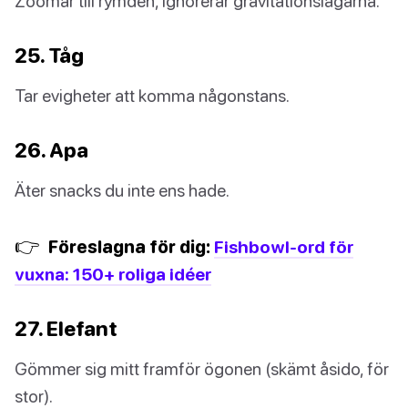
Zoomar till rymden, ignorerar gravitationslagarna.
25. Tåg
Tar evigheter att komma någonstans.
26. Apa
Äter snacks du inte ens hade.
👉
Föreslagna för dig:
Fishbowl-ord för
vuxna: 150+ roliga idéer
27. Elefant
Gömmer sig mitt framför ögonen (skämt åsido, för
stor).