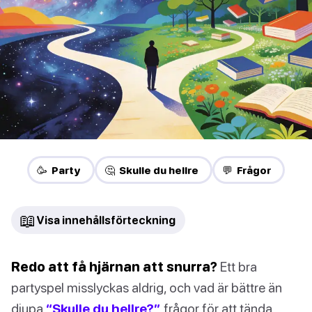
🥳 Party
🤔 Skulle du hellre
💬 Frågor
📖
Visa innehållsförteckning
Redo att få hjärnan att snurra?
Ett bra
partyspel misslyckas aldrig, och vad är bättre än
djupa
“Skulle du hellre?”
frågor för att tända