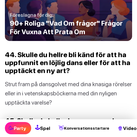
Föreslagna för dig:
90+ Roliga "Vad Om frågor" Frågor
För Vuxna Att Prata Om
44. Skulle du hellre bli känd för att ha
uppfunnit en löjlig dans eller för att ha
upptäckt en ny art?
Strut fram på dansgolvet med dina knasiga rörelser
eller in i vetenskapsböckerna med din nyligen
upptäckta varelse?
45. Skulle du hellre bara resa med
🕹
enhjuling eller med styltpinne resten
🥳
👋
🍿
Party
Spel
Video
Konversationsstartare
av ditt liv?