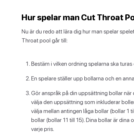
Hur spelar man Cut Throat Po
Nu är du redo att lära dig hur man spelar spelet
Throat pool går till:
Bestäm i vilken ordning spelarna ska turas
En spelare ställer upp bollarna och en anna
Gör anspråk på din uppsättning bollar när 
välja den uppsättning som inkluderar bollen
välja mellan antingen låga bollar (bollar 1 til
bollar (bollar 11 till 15). Dina bollar är dina 
varje pris.