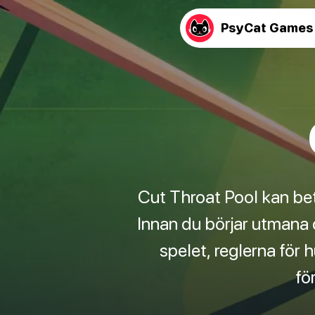
PsyCat Games
Cut Throat Pool kan bet
Innan du börjar utmana 
spelet, reglerna för 
fö