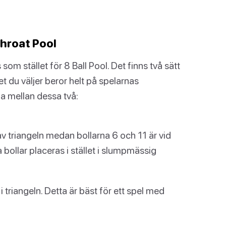
Throat Pool
 som stället för 8 Ball Pool. Det finns två sätt
et du väljer beror helt på spelarnas
a mellan dessa två:
av triangeln medan bollarna 6 och 11 är vid
 bollar placeras i stället i slumpmässig
 triangeln. Detta är bäst för ett spel med