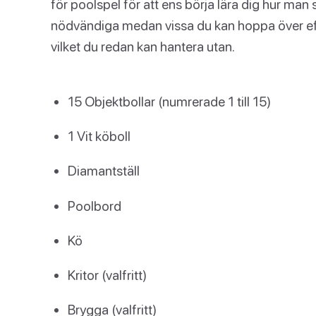
för poolspel för att ens börja lära dig hur man 
nödvändiga medan vissa du kan hoppa över efte
vilket du redan kan hantera utan.
15 Objektbollar (numrerade 1 till 15)
1 Vit köboll
Diamantställ
Poolbord
Kö
Kritor (valfritt)
Brygga (valfritt)