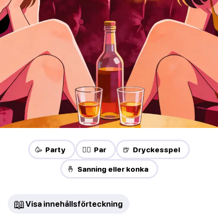
🥳 Party
❤️‍🔥 Par
🍺 Dryckesspel
🤞 Sanning eller konka
📖
Visa innehållsförteckning