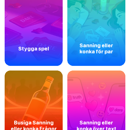
Sanning eller
Stygga spel
konka för par
Busiga Sanning
Sanning eller
eller konka Frågor
konka över text