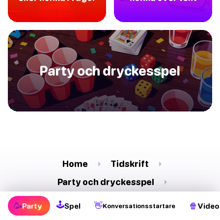
Party och dryckesspel
Home
Tidskrift
Party och dryckesspel
Svara eller drick för Par
🕹
🥳
👋
🍿
Party
Spel
Video
Konversationsstartare