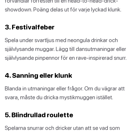
förvandlar förfesten till en head-to-head-drick-
showdown. Poäng delas ut för varje lyckad klunk.
3. Festivalfeber
Spela under svartljus med neongula drinkar och
självlysande muggar. Lägg till dansutmaningar eller
självlysande pinpennor för en rave-inspirerad snurr.
4. Sanning eller klunk
Blanda in utmaningar eller frågor. Om du vägrar att
svara, måste du dricka mystikmuggen istället.
5. Blindrullad roulette
Spelarna snurrar och dricker utan att se vad som