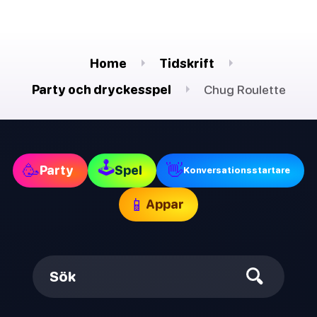
Home
Tidskrift
Party och dryckesspel
Chug Roulette
🕹
🥳
👋
Party
Spel
Konversationsstartare
📱
Appar
Sök