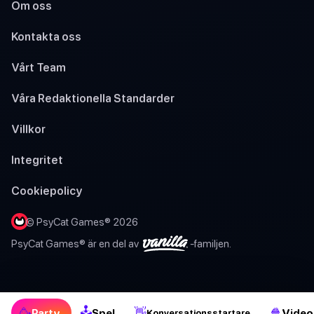
Om oss
Kontakta oss
Vårt Team
Våra Redaktionella Standarder
Villkor
Integritet
Cookiepolicy
© PsyCat Games® 2026
PsyCat Games® är en del av
-familjen.
🕹
🥳
👋
🍿
Party
Spel
Video
Konversationsstartare