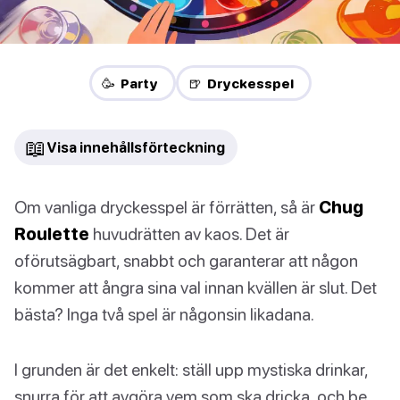
🥳 Party
🍺 Dryckesspel
📖
Visa innehållsförteckning
Om vanliga dryckesspel är förrätten, så är
Chug
Roulette
huvudrätten av kaos. Det är
oförutsägbart, snabbt och garanterar att någon
kommer att ångra sina val innan kvällen är slut. Det
bästa? Inga två spel är någonsin likadana.
I grunden är det enkelt: ställ upp mystiska drinkar,
snurra för att avgöra vem som ska dricka, och be