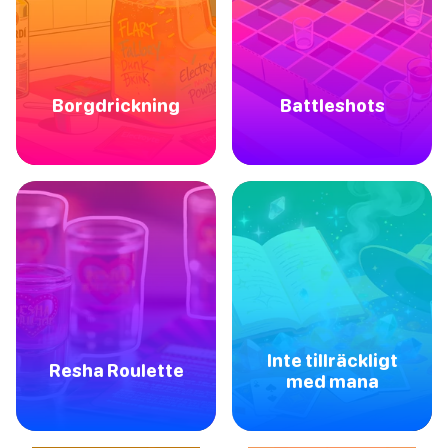
Borgdrickning
Battleshots
Inte tillräckligt
Resha Roulette
med mana