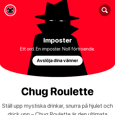
Imposter
Ett ord. En imposter. Noll förtroende.
Avslöja dina vänner
Chug Roulette
Ställ upp mystiska drinkar, snurra på hjulet och
drick upp – Chug Roulette är den ultimata