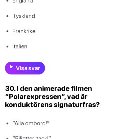
England
Tyskland
Frankrike
Italien
Visa svar
30. I den animerade filmen
“Polarexpressen”, vad är
konduktörens signaturfras?
“Alla ombord!”
“Biljetter, tack!”