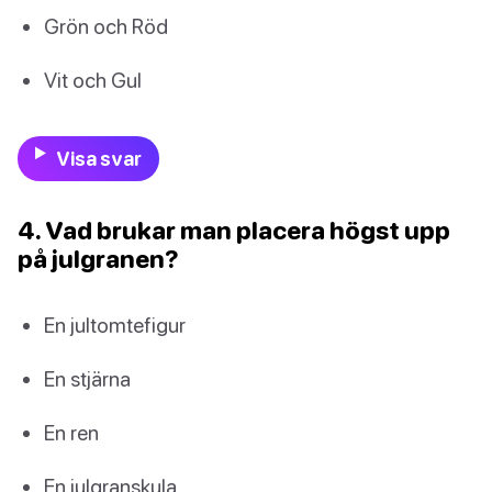
Grön och Röd
Vit och Gul
Visa svar
4. Vad brukar man placera högst upp
på julgranen?
En jultomtefigur
En stjärna
En ren
En julgranskula