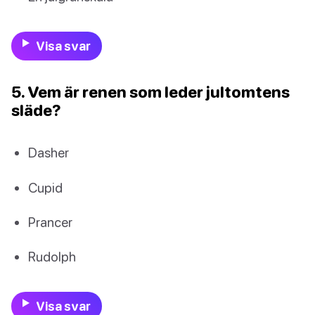
Visa svar
5. Vem är renen som leder jultomtens
släde?
Dasher
Cupid
Prancer
Rudolph
Visa svar