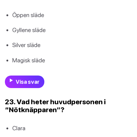
Öppen släde
Gyllene släde
Silver släde
Magisk släde
Visa svar
23. Vad heter huvudpersonen i
“Nötknäpparen”?
Clara