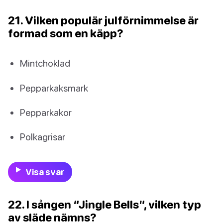
21. Vilken populär julförnimmelse är
formad som en käpp?
Mintchoklad
Pepparkaksmark
Pepparkakor
Polkagrisar
Visa svar
22. I sången “Jingle Bells”, vilken typ
av släde nämns?