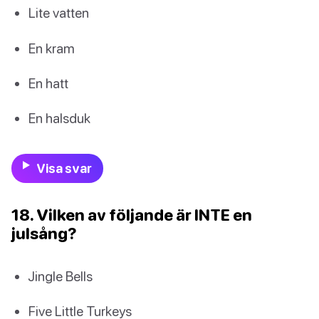
Lite vatten
En kram
En hatt
En halsduk
Visa svar
18. Vilken av följande är INTE en
julsång?
Jingle Bells
Five Little Turkeys