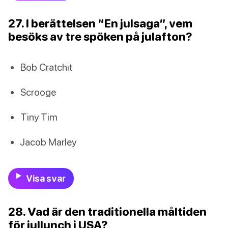
27. I berättelsen “En julsaga”, vem
besöks av tre spöken på julafton?
Bob Cratchit
Scrooge
Tiny Tim
Jacob Marley
Visa svar
28. Vad är den traditionella måltiden
för jullunch i USA?