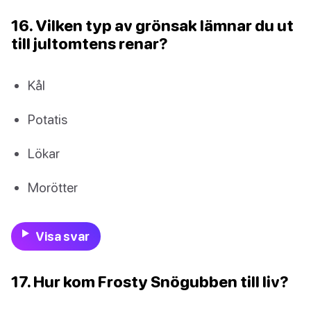
16. Vilken typ av grönsak lämnar du ut
till jultomtens renar?
Kål
Potatis
Lökar
Morötter
Visa svar
17. Hur kom Frosty Snögubben till liv?