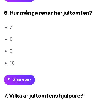
6. Hur många renar har jultomten?
7
8
9
10
Visa svar
7. Vilka är jultomtens hjälpare?