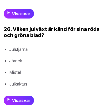
Visa svar
26. Vilken julväxt är känd för sina röda
och gröna blad?
Julstjärna
Järnek
Mistel
Julkaktus
Visa svar