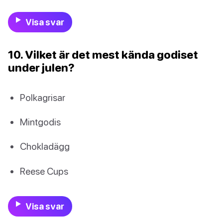
Visa svar
10. Vilket är det mest kända godiset
under julen?
Polkagrisar
Mintgodis
Chokladägg
Reese Cups
Visa svar