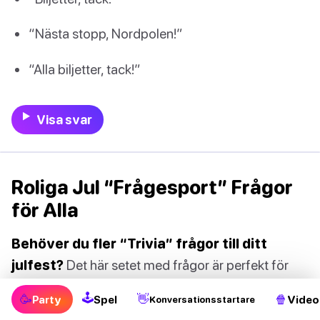
“Nästa stopp, Nordpolen!”
“Alla biljetter, tack!”
Visa svar
Roliga Jul “Frågesport” Frågor
för Alla
Behöver du fler “Trivia” frågor till ditt
julfest?
Det här setet med frågor är perfekt för
alla åldrar och inkluderar en blandning av roliga och
🕹
🥳
👋
🍿
Party
Spel
Video
Konversationsstartare
utmanande frågeställningar.