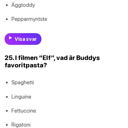
Äggtoddy
Pepparmyntste
Visa svar
25. I filmen “Elf”, vad är Buddys
favoritpasta?
Spaghetti
Linguine
Fettuccine
Rigatoni