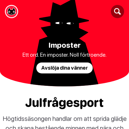
Imposter
Ett ord. En imposter. Noll förtroende.
Avslöja dina vänner
Julfrågesport
Högtidssäsongen handlar om att sprida glädje
och skapa bestående minnen med nära och