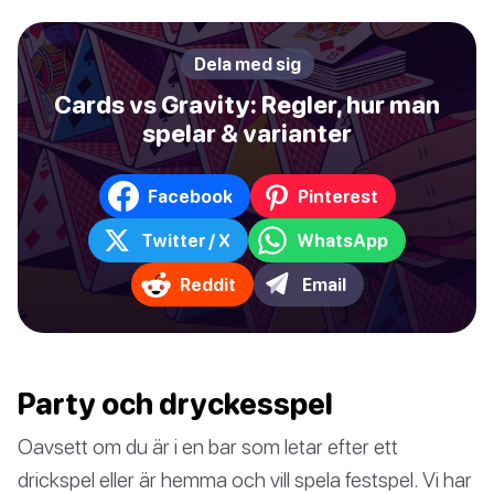
Dela med sig
Cards vs Gravity: Regler, hur man
spelar & varianter
Facebook
Pinterest
Twitter / X
WhatsApp
Reddit
Email
Party och dryckesspel
Oavsett om du är i en bar som letar efter ett
drickspel eller är hemma och vill spela festspel. Vi har