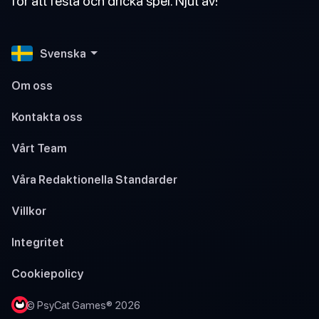
för att festa och dricka spel. Njut av!
Svenska
Om oss
Kontakta oss
Vårt Team
Våra Redaktionella Standarder
Villkor
Integritet
Cookiepolicy
© PsyCat Games® 2026