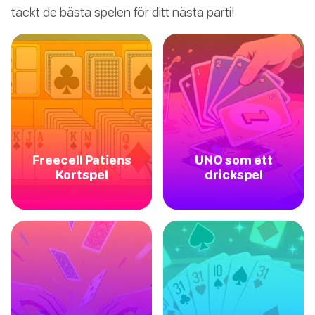
täckt de bästa spelen för ditt nästa parti!
Freecell Patiens
UNO som ett
Kortspel
drickspel