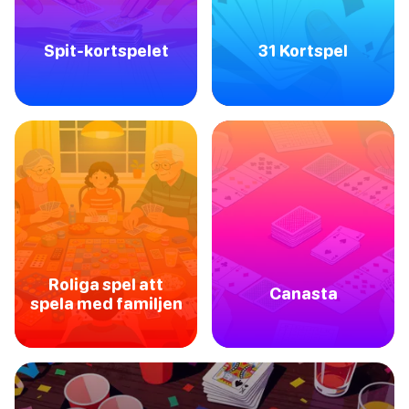
Spit-kortspelet
31 Kortspel
Roliga spel att
Canasta
spela med familjen