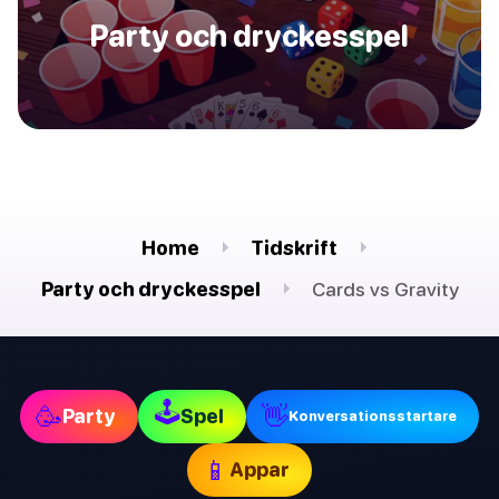
Party och dryckesspel
Home
Tidskrift
Party och dryckesspel
Cards vs Gravity
🕹
🥳
👋
Party
Spel
Konversationsstartare
📱
Appar