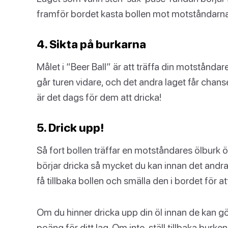
framför bordet kasta bollen mot motståndarna
4. Sikta på burkarna
Målet i “Beer Ball” är att träffa din motstånd
går turen vidare, och det andra laget får chans
är det dags för dem att dricka!
5. Drick upp!
Så fort bollen träffar en motståndares ölburk
börjar dricka så mycket du kan innan det andra
få tillbaka bollen och smälla den i bordet för a
Om du hinner dricka upp din öl innan de kan gör
poäng för ditt lag. Om inte, ställ tillbaka burken