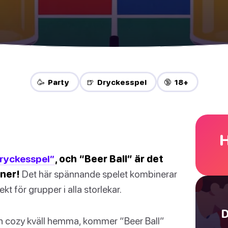
🥳 Party
🍺 Dryckesspel
🔞 18+
H
dryckesspel”
, och “Beer Ball” är det
nner!
Det här spännande spelet kombinerar
fekt för grupper i alla storlekar.
D
n cozy kväll hemma, kommer “Beer Ball”