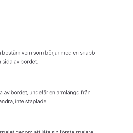
 och bestäm vem som börjar med en snabb
 sida av bordet.
ida av bordet, ungefär en armlängd från
ndra, inte staplade.
elet genom att låta sin första spelare