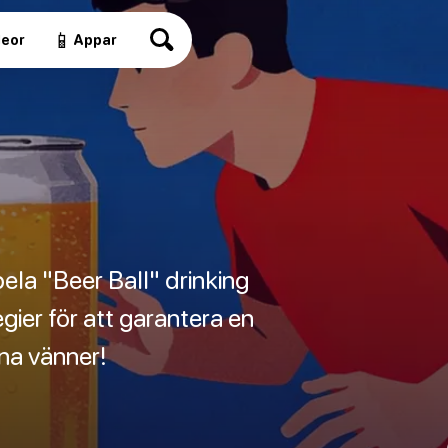
📱
deor
Appar
pela "Beer Ball" drinking
ier för att garantera en
na vänner!