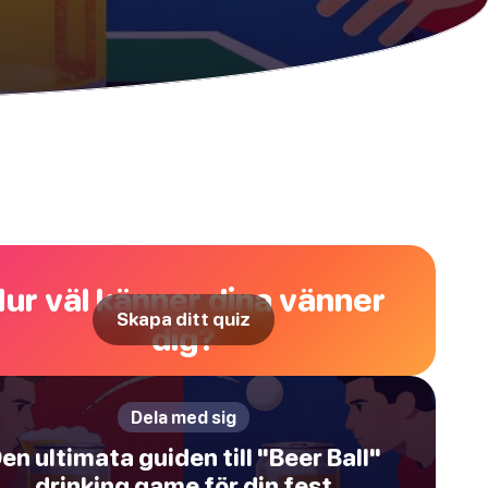
ur väl känner dina vänner
Skapa ditt quiz
dig?
Dela med sig
en ultimata guiden till "Beer Ball"
drinking game för din fest