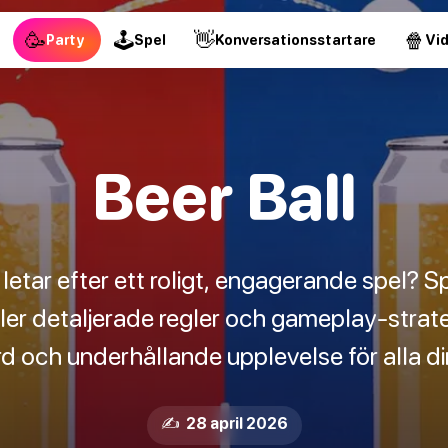
🥳
🕹
👋
🍿
Party
Spel
Konversationsstartare
Vi
Beer Ball
letar efter ett roligt, engagerande spel? S
ler detaljerade regler och gameplay-strateg
d och underhållande upplevelse för alla di
✍️ 28 april 2026