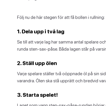
Följ nu de här stegen för att få bollen i rullning:
1. Dela upp i två lag
Se till att varje lag har samma antal spelare
runda sten-sax-påse. Båda lagen står på varsin
2. Ställ upp ölen
Varje spelare ställer två oöppnade öl på sin s
varandra. Ölen ska stå upprätt och bredvid vara
3. Starta spelet!
Laget som vann sten-sax-påse-rundan börjar sp