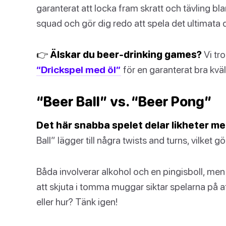
garanterat att locka fram skratt och tävling bla
squad och gör dig redo att spela det ultimata 
👉 Älskar du beer-drinking games?
Vi tr
“Drickspel med öl”
för en garanterat bra kväl
“Beer Ball” vs. “Beer Pong”
Det här snabba spelet delar likheter me
Ball” lägger till några twists and turns, vilket g
Båda involverar alkohol och en pingisboll, men hä
att skjuta i tomma muggar siktar spelarna på at
eller hur? Tänk igen!