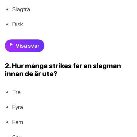
Slagträ
Disk
Visa svar
2. Hur många strikes får en slagman
innan de är ute?
Tre
Fyra
Fem