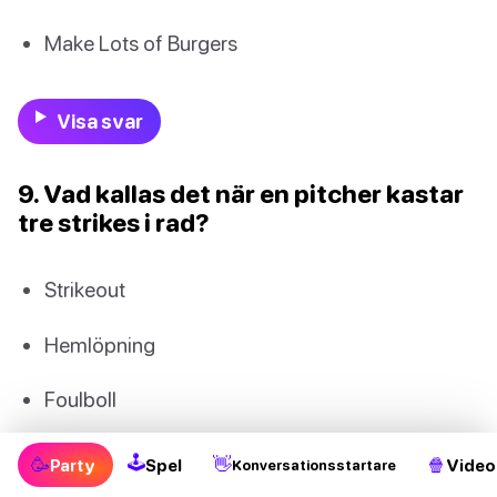
Make Lots of Burgers
Visa svar
9. Vad kallas det när en pitcher kastar
tre strikes i rad?
Strikeout
Hemlöpning
Foulboll
Walk
🕹
🥳
👋
🍿
Party
Spel
Video
Konversationsstartare