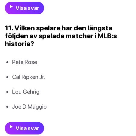
Visa svar
11. Vilken spelare har den längsta
följden av spelade matcher i MLB:s
historia?
Pete Rose
Cal Ripken Jr.
Lou Gehrig
Joe DiMaggio
Visa svar