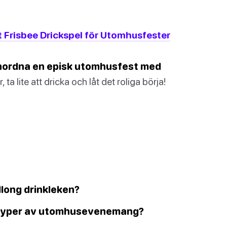
t Frisbee Drickspel för Utomhusfester
anordna en episk utomhusfest med
ta lite att dricka och låt det roliga börja!
llong drinkleken?
la typer av utomhusevenemang?