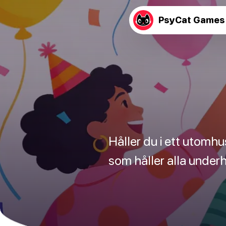
PsyCat Games
Håller du i ett utomh
som håller alla underh