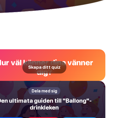
ur väl känner dina vänner
Skapa ditt quiz
dig?
Dela med sig
en ultimata guiden till "Ballong"-
drinkleken