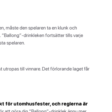
en, måste den spelaren ta en klunk och
 “Ballong”-drinkleken fortsätter tills varje
ista spelaren.
 utropas till vinnare. Det förlorande laget får
ekt för utomhusfester, och reglerna är
ör att göra din “Ballong”-drinklek ännu mer