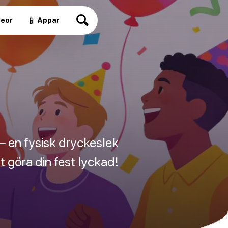
📱
deor
Appar
– en fysisk dryckeslek
t göra din fest lyckad!