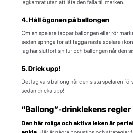
lagkamrat utan att låta den falla till marken.
4. Håll ögonen på ballongen
Om en spelare tappar ballongen eller rör mark
sedan springa för att tagga nästa spelare i kön.
lag har slutfört sin tur och ballongen når den s
5. Drick upp!
Det lag vars ballong når den sista spelaren först
sedan dricka upp!
“Ballong”-drinklekens regler
Den här roliga och aktiva leken är perf
enkla.
Här är några bonustips och strategier f