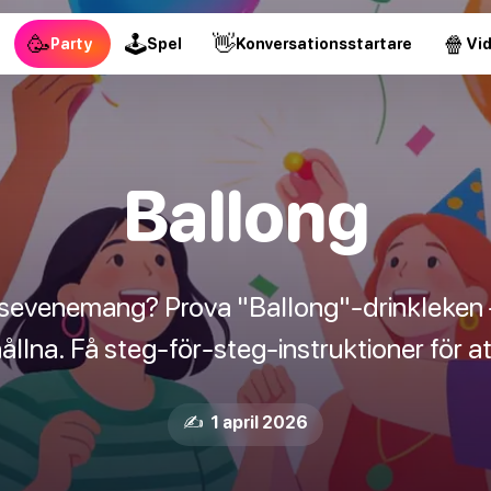
🥳
🕹
👋
🍿
Party
Spel
Konversationsstartare
Vi
Ballong
usevenemang? Prova "Ballong"-drinkleken 
ållna. Få steg-för-steg-instruktioner för at
✍️ 1 april 2026