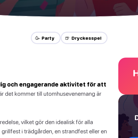
🥳 Party
🍺 Dryckesspel
H
olig och engagerande aktivitet för att
r det kommer till utomhusevenemang är
D
delse, vilket gör den idealisk för alla
illfest i trädgården, en strandfest eller en