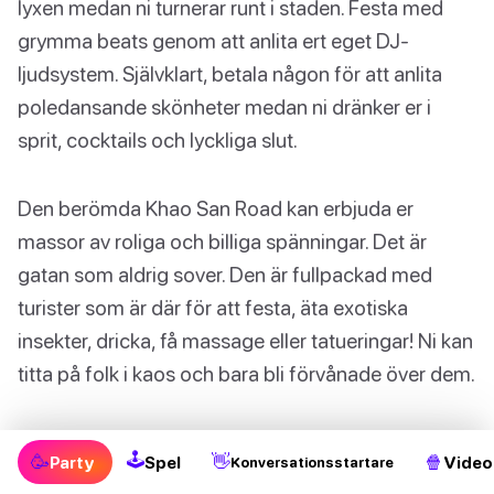
lyxen medan ni turnerar runt i staden. Festa med
grymma beats genom att anlita ert eget DJ-
ljudsystem. Självklart, betala någon för att anlita
poledansande skönheter medan ni dränker er i
sprit, cocktails och lyckliga slut.
Den berömda Khao San Road kan erbjuda er
massor av roliga och billiga spänningar. Det är
gatan som aldrig sover. Den är fullpackad med
turister som är där för att festa, äta exotiska
insekter, dricka, få massage eller tatueringar! Ni kan
titta på folk i kaos och bara bli förvånade över dem.
Ni kan spendera nästa dag på exakt motsatt sätt
🕹
🥳
👋
🍿
Party
Spel
Video
Konversationsstartare
som ni spenderade den förra. Koppla av och chilla