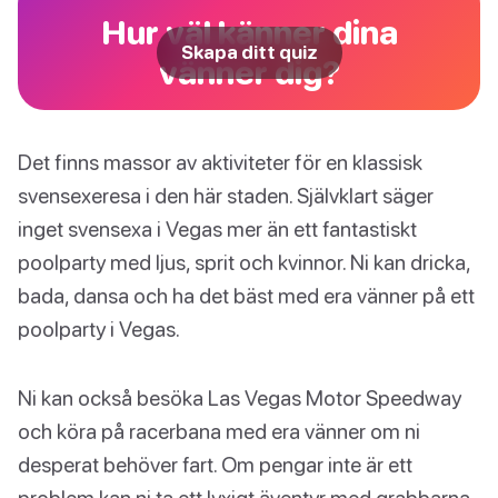
Hur väl känner dina
Skapa ditt quiz
vänner dig?
Det finns massor av aktiviteter för en klassisk
svensexeresa i den här staden. Självklart säger
inget svensexa i Vegas mer än ett fantastiskt
poolparty med ljus, sprit och kvinnor. Ni kan dricka,
bada, dansa och ha det bäst med era vänner på ett
poolparty i Vegas.
Ni kan också besöka Las Vegas Motor Speedway
och köra på racerbana med era vänner om ni
desperat behöver fart. Om pengar inte är ett
problem kan ni ta ett lyxigt äventyr med grabbarna