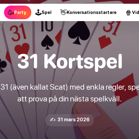
🥳
🕹
👋
🍿
Party
Spel
Konversationsstartare
Vi
31 Kortspel
31 (även kallat Scat) med enkla regler, spe
att prova på din nästa spelkväll.
✍️ 31 mars 2026