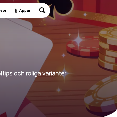
📱
deor
Appar
ltips och roliga varianter