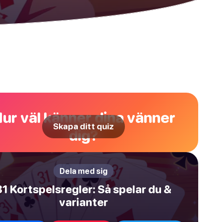
ur väl känner dina vänner
Skapa ditt quiz
dig?
Dela med sig
31 Kortspelsregler: Så spelar du &
varianter