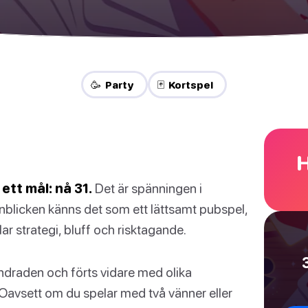
🥳 Party
🃏 Kortspel
H
ett mål: nå 31.
Det är spänningen i
 anblicken känns det som ett lättsamt pubspel,
lar strategi, bluff och risktagande.
undraden och förts vidare med olika
Oavsett om du spelar med två vänner eller