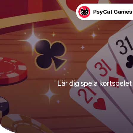
PsyCat Games
Lär dig spela kortspelet 