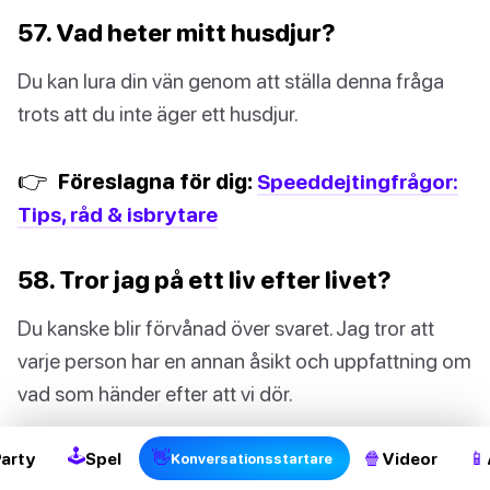
57. Vad heter mitt husdjur?
Du kan lura din vän genom att ställa denna fråga
trots att du inte äger ett husdjur.
👉
Föreslagna för dig:
Speeddejtingfrågor:
Tips, råd & isbrytare
58. Tror jag på ett liv efter livet?
Du kanske blir förvånad över svaret. Jag tror att
varje person har en annan åsikt och uppfattning om
2
vad som händer efter att vi dör.
🕹
👋
🍿
📱
Party
Spel
Videor
Konversationsstartare