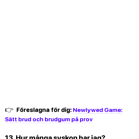
👉
Föreslagna för dig:
Newlywed Game:
Sätt brud och brudgum på prov
13. Hur många syskon har jag?