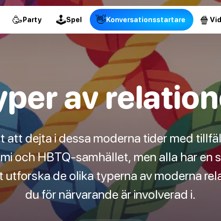
🥳
🕹
👋
🍿
Party
Spel
Konversationsstartare
Vi
yper av relation
t att dejta i dessa moderna tider med tillfä
ami och HBTQ-samhället, men alla har en 
 utforska de olika typerna av moderna rela
du för närvarande är involverad i.