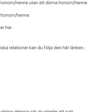
a honom/henne utan att döma honom/henne.
s honom/henne.
er har.
ka relationer kan du följa den här länken.:
rliga delarna när du inleder ett nytt