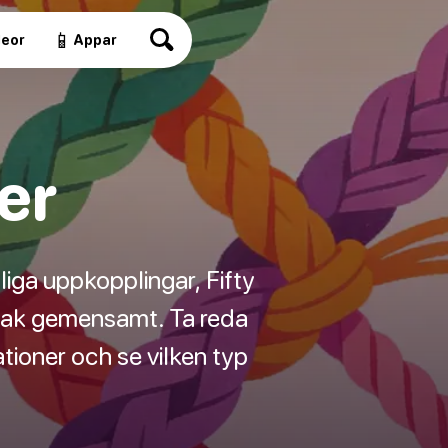
📱
deor
Appar
er
lliga uppkopplingar, Fifty
sak gemensamt. Ta reda
tioner och se vilken typ