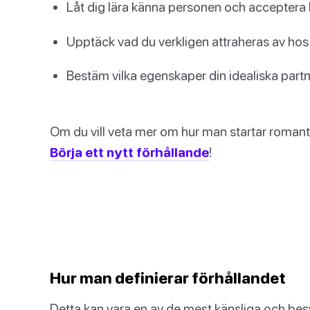
Låt dig lära känna personen och accepter
Upptäck vad du verkligen attraheras av ho
Bestäm vilka egenskaper din idealiska partn
Om du vill veta mer om hur man startar romantis
Börja ett nytt förhållande
!
Hur man definierar förhållandet
Detta kan vara en av de mest känsliga och besvä