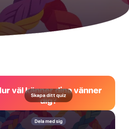
ur väl känner dina vänner
Skapa ditt quiz
dig?
Dela med sig