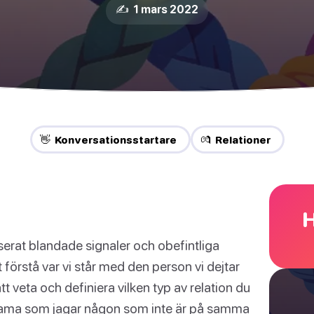
✍️ 1 mars 2022
👋 Konversationsstartare
💏 Relationer
H
erat blandade signaler och obefintliga
tt förstå var vi står med den person vi dejtar
 att veta och definiera vilken typ av relation du
t drama som jagar någon som inte är på samma