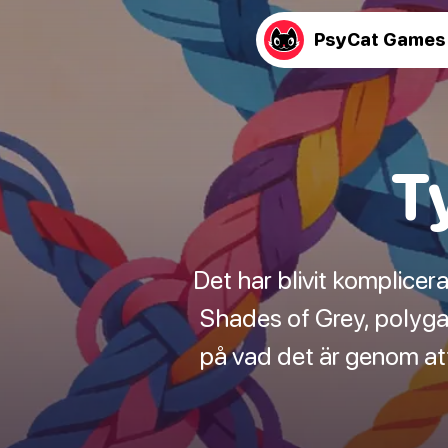
PsyCat Games
T
Det har blivit komplicera
Shades of Grey, polyg
på vad det är genom att