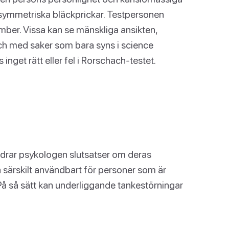
 symmetriska bläckprickar. Testpersonen
ber. Vissa kan se mänskliga ansikten,
l och med saker som bara syns i science
s inget rätt eller fel i Rorschach-testet.
r drar psykologen slutsatser om deras
a särskilt användbart för personer som är
 På så sätt kan underliggande tankestörningar