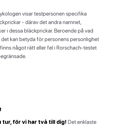
sykologen visar testpersonen specifika
äckprickar - därav det andra namnet,
aker i dessa bläckprickar. Beroende på vad
det kan betyda för personens personlighet
inns något rätt eller fel i Rorschach-testet
obegränsade.
e
r, för vi har två till dig!
Det enklaste