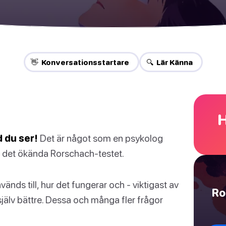
👋 Konversationsstartare
🔍 Lär Känna
H
 du ser!
Det är något som en psykolog
 av det ökända Rorschach-testet.
änds till, hur det fungerar och - viktigast av
Ro
 själv bättre. Dessa och många fler frågor