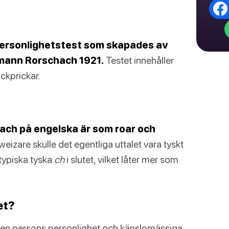
personlighetstest som skapades av
mann Rorschach 1921.
Testet innehåller
ckprickar.
hach på engelska är som roar och
zare skulle det egentliga uttalet vara tyskt
 typiska tyska
ch
i slutet, vilket låter mer som
et?
 en persons personlighet och känslomässiga