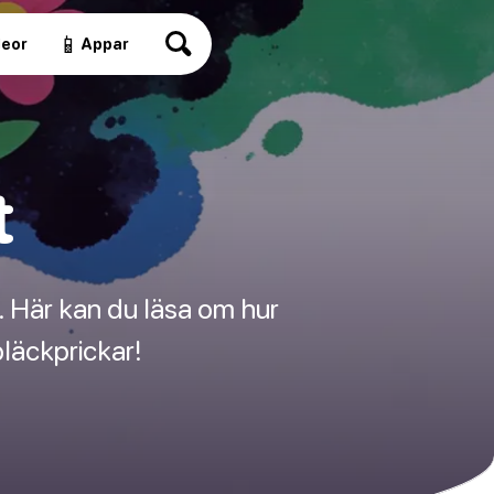
📱
deor
Appar
t
. Här kan du läsa om hur
bläckprickar!