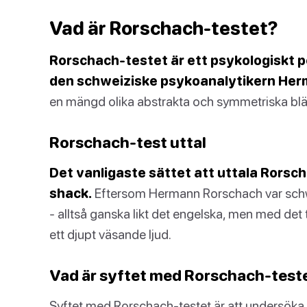
Vad är Rorschach-testet?
Rorschach-testet är ett psykologiskt 
den schweiziske psykoanalytikern Her
en mängd olika abstrakta och symmetriska blä
Rorschach-test uttal
Det vanligaste sättet att uttala Rorsc
shack.
Eftersom Hermann Rorschach var schwei
- alltså ganska likt det engelska, men med det
ett djupt väsande ljud.
Vad är syftet med Rorschach-test
Syftet med Rorschach-testet är att undersöka