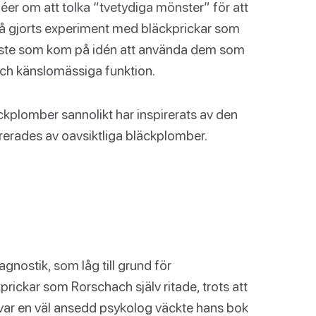
éer om att tolka “tvetydiga mönster” för att
så gjorts experiment med bläckprickar som
förste som kom på idén att använda dem som
och känslomässiga funktion.
kplomber sannolikt har inspirerats av den
irerades av oavsiktliga bläckplomber.
nostik, som låg till grund för
prickar som Rorschach själv ritade, trots att
 var en väl ansedd psykolog väckte hans bok