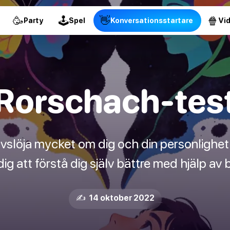
🥳
🕹
👋
🍿
Party
Spel
Konversationsstartare
Vi
Rorschach-tes
slöja mycket om dig och din personlighet
dig att förstå dig själv bättre med hjälp av 
✍️ 14 oktober 2022