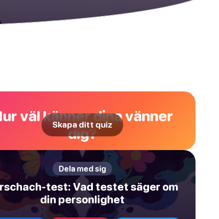
ur väl känner dina vänner
Skapa ditt quiz
dig?
Dela med sig
rschach-test: Vad testet säger om
din personlighet