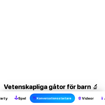
2
Vetenskapliga gåtor för barn 🔬
🧬
🕹
👋
🍿
📱
Party
Spel
Videor
Konversationsstartare