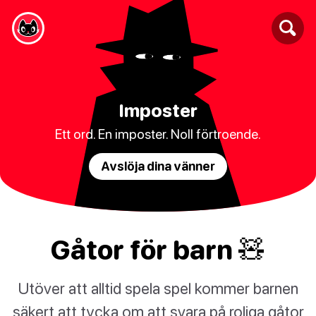
Imposter
Ett ord. En imposter. Noll förtroende.
Avslöja dina vänner
Gåtor för barn 🧸
Utöver att alltid spela spel kommer barnen
säkert att tycka om att svara på roliga gåtor