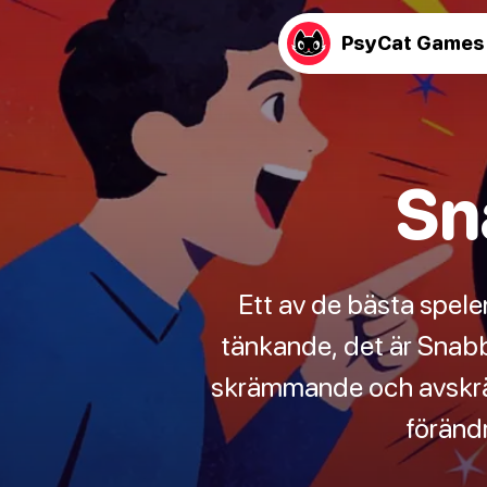
PsyCat Games
Sn
Ett av de bästa spele
tänkande, det är Snabb
skrämmande och avskräc
förändr