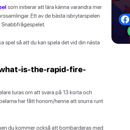
pel
som initierar att lära känna varandra mer
rssamlingar. Ett av de bästa isbrytarspelen
r Snabbfrågespelet.
a spel så att du kan spela det vid din nästa
what-is-the-rapid-fire-
elare turas om att svara på 13 korta och
pelarna har fått honom/henne att snurra runt
a, men du kommer också att bombarderas med