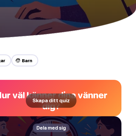
gar
🧒 Barn
ur väl känner dina vänner
Skapa ditt quiz
dig?
Dela med sig