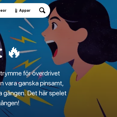
📱
deor
Appar
 🔥
utrymme för överdrivet
an vara ganska pinsamt,
 gången. Det här spelet
 gången!