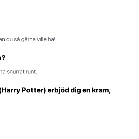
n du så gärna ville ha!
a?
ha snurrat runt.
Harry Potter) erbjöd dig en kram,