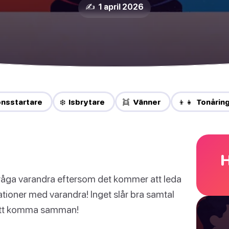
✍️ 1 april 2026
onsstartare
❄️ Isbrytare
👯 Vänner
👦👧 Tonårin
H
tt fråga varandra eftersom det kommer att leda
lationer med varandra! Inget slår bra samtal
k att komma samman!