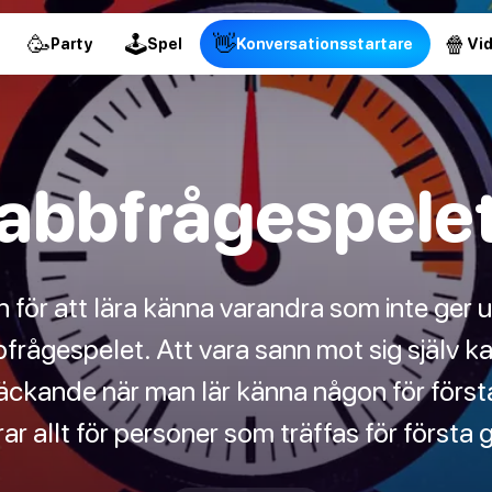
🥳
🕹
👋
🍿
Party
Spel
Konversationsstartare
Vi
abbfrågespelet
n för att lära känna varandra som inte ger 
frågespelet. Att vara sann mot sig själv k
kande när man lär känna någon för första
ar allt för personer som träffas för första