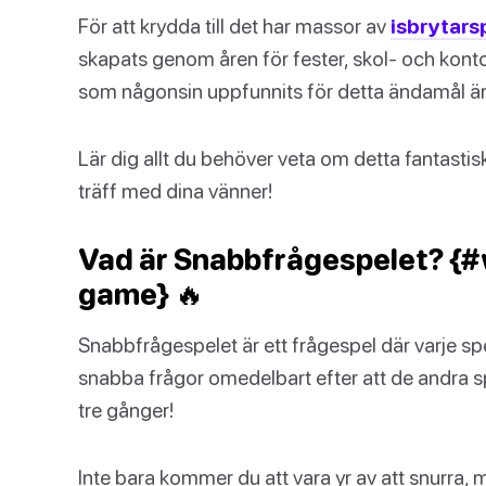
För att krydda till det har massor av
isbrytars
skapats genom åren för fester, skol- och konto
som någonsin uppfunnits för detta ändamål ä
Lär dig allt du behöver veta om detta fantastisk
träff med dina vänner!
Vad är Snabbfrågespelet? {#
game} 🔥
Snabbfrågespelet är ett frågespel där varje sp
snabba frågor omedelbart efter att de andra s
tre gånger!
Inte bara kommer du att vara yr av att snurr