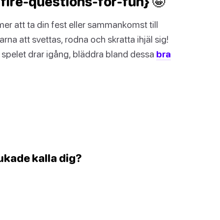
fire-questions-for-fun} 🤪
mer att ta din fest eller sammankomst till
arna att svettas, rodna och skratta ihjäl sig!
 spelet drar igång, bläddra bland dessa
bra
ukade kalla dig?