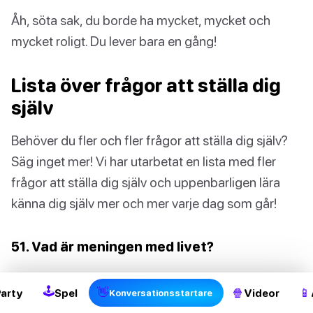
Åh, söta sak, du borde ha mycket, mycket och
mycket roligt. Du lever bara en gång!
Lista över frågor att ställa dig
själv
Behöver du fler och fler frågor att ställa dig själv?
Säg inget mer! Vi har utarbetat en lista med fler
frågor att ställa dig själv och uppenbarligen lära
känna dig själv mer och mer varje dag som går!
2
51. Vad är meningen med livet?
52. Tror jag på livet efter döden?
🕹
👋
🍿
📱
Party
Spel
Videor
Konversationsstartare