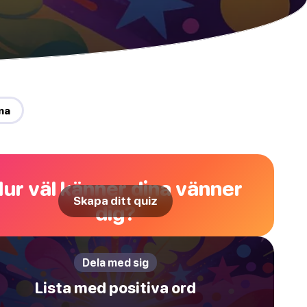
na
ur väl känner dina vänner
Skapa ditt quiz
dig?
Dela med sig
Lista med positiva ord