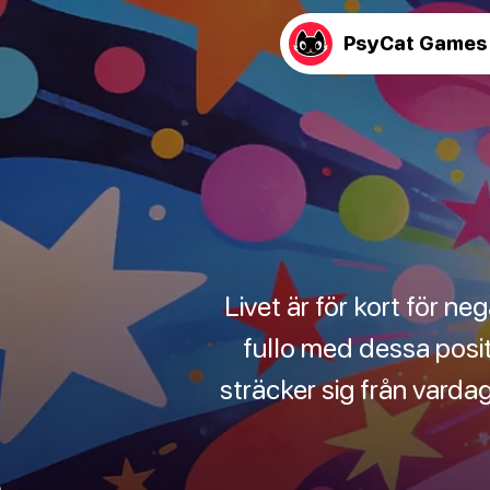
PsyCat Games
Livet är för kort för neg
fullo med dessa posi
sträcker sig från vardagl