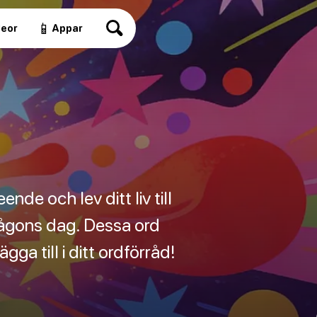
📱
deor
Appar
ende och lev ditt liv till
någons dag. Dessa ord
gga till i ditt ordförråd!