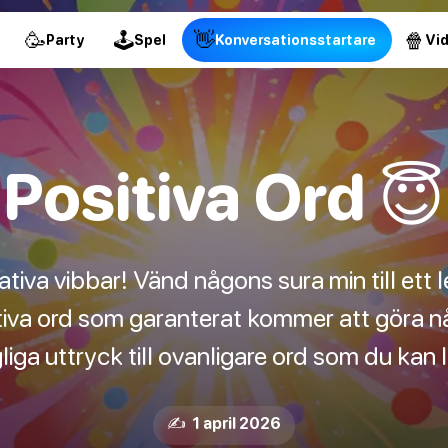
🥳
🕹
👋
🍿
Party
Spel
Konversationsstartare
Vi
Positiva Ord 😇
ativa vibbar! Vänd någons sura min till ett le
tiva ord som garanterat kommer att göra 
iga uttryck till ovanligare ord som du kan lä
✍️ 1 april 2026