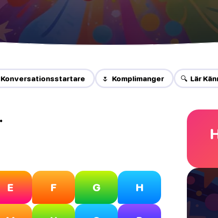
 Konversationsstartare
🌷 Komplimanger
🔍 Lär Kän
…
H
E
F
G
H