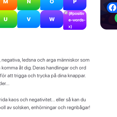
M
N
O
P
(#positiv
U
V
W
e-words-
x)
a, negativa, ledsna och arga människor som
m komma åt dig. Deras handlingar och ord
ör att trigga och trycka på dina knappar.
nder…
rida kaos och negativitet… eller så kan du
 boll av solsken, enhörningar och regnbågar!