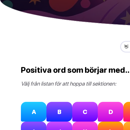
👋
Positiva ord som börjar med
Välj från listan för att hoppa till sektionen:
A
B
C
D