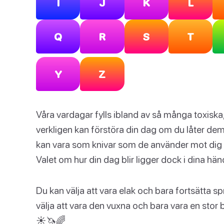
I
J
K
L
Q
R
S
T
Y
Z
Våra vardagar fylls ibland av så många toxisk
verkligen kan förstöra din dag om du låter de
kan vara som knivar som de använder mot dig f
Valet om hur din dag blir ligger dock i dina hä
Du kan välja att vara elak och bara fortsätta sp
välja att vara den vuxna och bara vara en stor
☀️🦄🌈