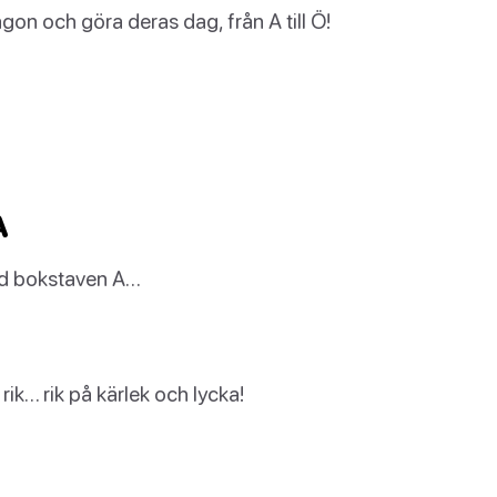
gon och göra deras dag, från A till Ö!
A
med bokstaven A…
rik… rik på kärlek och lycka!