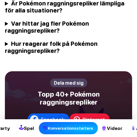
Är Pokémon raggningsrepliker lämpliga
för alla situationer?
Var hittar jag fler Pokémon
raggningsrepliker?
Hur reagerar folk på Pokémon
raggningsrepliker?
Dela med sig
Topp 40+ Pokémon
raggningsrepliker
Facebook
Pinterest
🕹
👋
🍿
📱
Party
Spel
Videor
Konversationsstartare
Twitter / X
WhatsApp