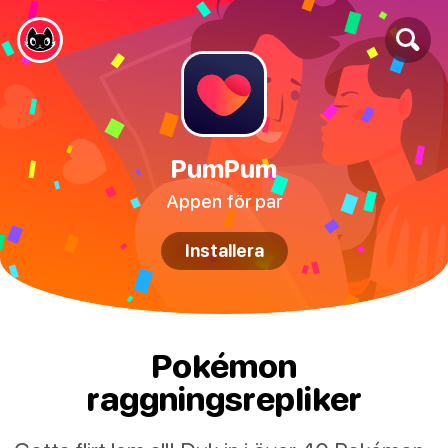
PumPum
Appen för par
Installera
Pokémon
raggningsrepliker