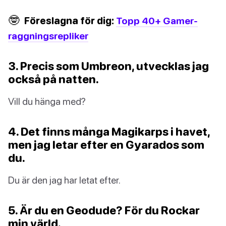
🤓
Föreslagna för dig:
Topp 40+ Gamer-
raggningsrepliker
3. Precis som Umbreon, utvecklas jag
också på natten.
Vill du hänga med?
4. Det finns många Magikarps i havet,
men jag letar efter en Gyarados som
du.
Du är den jag har letat efter.
5. Är du en Geodude? För du Rockar
min värld.