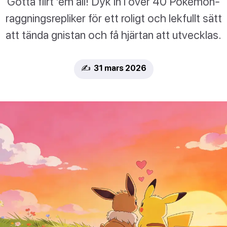
Gotta flirt 'em all! Dyk in i över 40 Pokémon-
raggningsrepliker för ett roligt och lekfullt sätt
att tända gnistan och få hjärtan att utvecklas.
✍️ 31 mars 2026