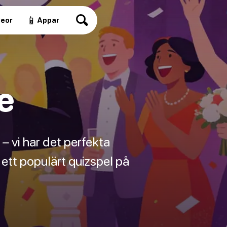
📱
deor
Appar
e
e – vi har det perfekta
ett populärt quizspel på