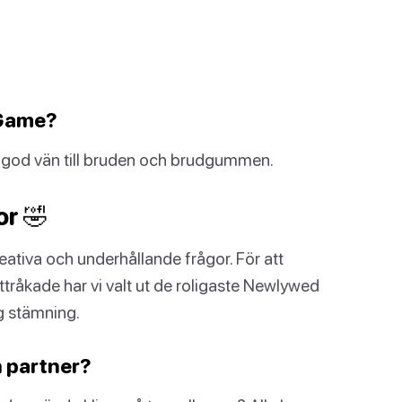
 Game?
 en god vän till bruden och brudgummen.
r 🤣
eativa och underhållande frågor. För att
uttråkade har vi valt ut de roligaste Newlywed
g stämning.
in partner?