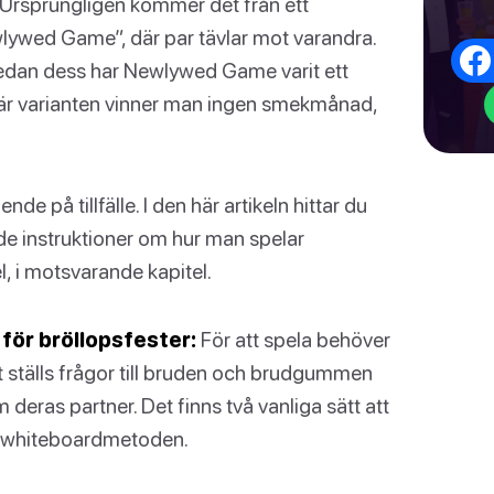
 Ursprungligen kommer det från ett
wed Game”, där par tävlar mot varandra.
edan dess har Newlywed Game varit ett
här varianten vinner man ingen smekmånad,
 på tillfälle. I den här artikeln hittar du
rade instruktioner om hur man spelar
 i motsvarande kapitel.
ör bröllopsfester:
För att spela behöver
t ställs frågor till bruden och brudgummen
deras partner. Det finns två vanliga sätt att
2) whiteboardmetoden.