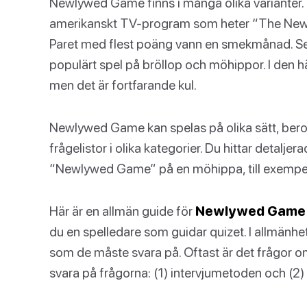
Newlywed Game finns i många olika varianter.
amerikanskt TV-program som heter “The Newly
Paret med flest poäng vann en smekmånad. S
populärt spel på bröllop och möhippor. I den 
men det är fortfarande kul.
Newlywed Game kan spelas på olika sätt, beroende
frågelistor i olika kategorier. Du hittar detalje
“Newlywed Game” på en möhippa, till exempel,
Här är en allmän guide för
Newlywed Game f
du en spelledare som guidar quizet. I allmänhe
som de måste svara på. Oftast är det frågor om 
svara på frågorna: (1) intervjumetoden och (