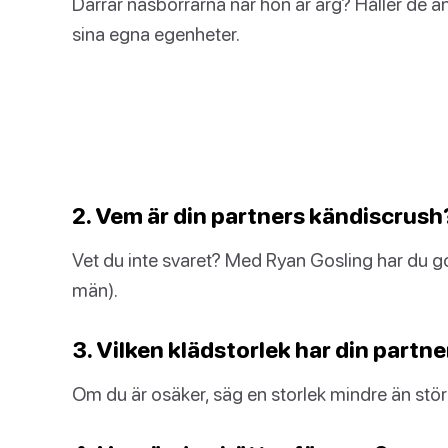
Darrar näsborrarna när hon är arg? Håller de a
sina egna egenheter.
2. Vem är din partners kändiscrush
Vet du inte svaret? Med Ryan Gosling har du g
män).
3. Vilken klädstorlek har din partne
Om du är osäker, säg en storlek mindre än stör