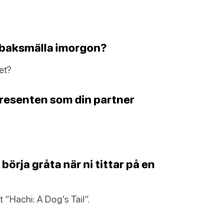
e baksmälla imorgon?
et?
resenten som din partner
 börja gråta när ni tittar på en
et “Hachi: A Dog’s Tail”.