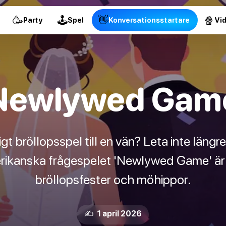
🥳
🕹
👋
🍿
Party
Spel
Konversationsstartare
Vi
Newlywed Gam
igt bröllopsspel till en vän? Leta inte längr
rikanska frågespelet 'Newlywed Game' är 
bröllopsfester och möhippor.
✍️ 1 april 2026