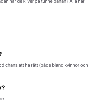
ndan när de kliver på tunnelbanan? Alla har
?
od chans att ha rätt (både bland kvinnor och
r?
re.