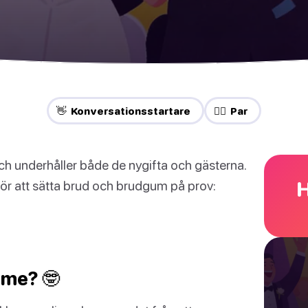
👋 Konversationsstartare
❤️‍🔥 Par
 och underhåller både de nygifta och gästerna.
H
för att sätta brud och brudgum på prov:
ame? 🤓