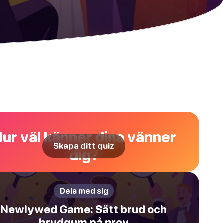
ur väl känner dina vänner
Skapa ditt quiz
dig?
Dela med sig
Newlywed Game: Sätt brud och
brudgum på prov