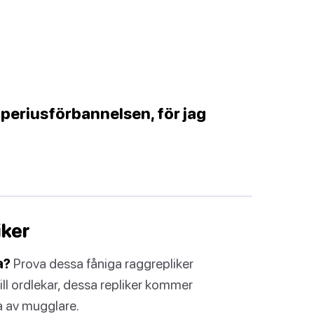
mperiusförbannelsen, för jag
iker
a?
Prova dessa fåniga raggrepliker
till ordlekar, dessa repliker kommer
sa av mugglare.