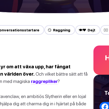
onversationsstartare
😏 Raggning
🍽️❤️ Dejt
❤️‍
H
tyr om att växa upp, har fångat
n världen över.
Och vilket bättre sätt att få
 än med magiska
raggrepliker
?
T
venclaw, en ambitiös Slytherin eller en lojal
 hjälpa dig att charma dig in i hjärtat på både