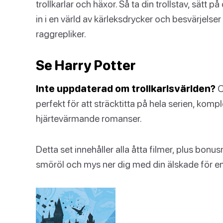
trollkarlar och häxor. Så ta din trollstav, sätt p
in i en värld av kärleksdrycker och besvärjelse
raggrepliker.
Se Harry Potter
Inte uppdaterad om trollkarlsvärlden?
O
perfekt för att sträcktitta på hela serien, kom
hjärtevärmande romanser.
Detta set innehåller alla åtta filmer, plus bonus
smöröl och mys ner dig med din älskade för en