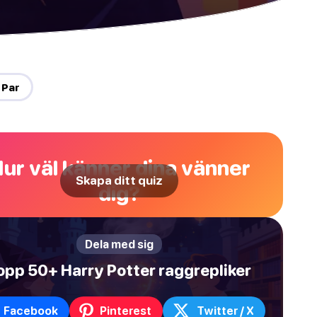
 Par
ur väl känner dina vänner
Skapa ditt quiz
dig?
Dela med sig
opp 50+ Harry Potter raggrepliker
Facebook
Pinterest
Twitter / X