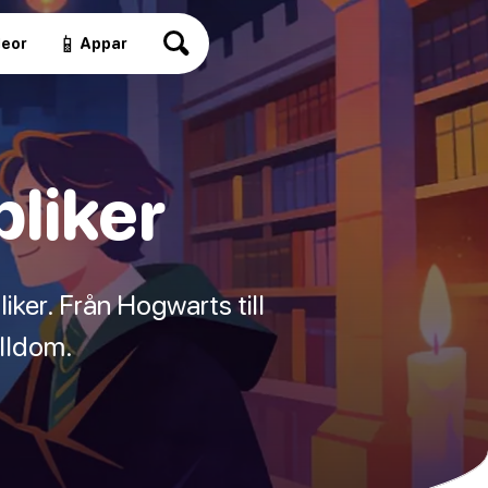
📱
deor
Appar
pliker
iker. Från Hogwarts till
olldom.