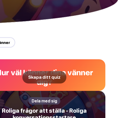
änner
ur väl känner dina vänner
Skapa ditt quiz
dig?
Dela med sig
Roliga frågor att ställa - Roliga
konversationsstartare