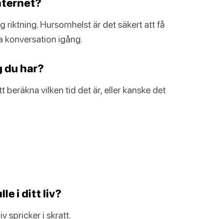
nternet?
lig riktning. Hursomhelst är det säkert att få
ra konversation igång.
g du har?
tt beräkna vilken tid det är, eller kanske det
le i ditt liv?
v spricker i skratt.