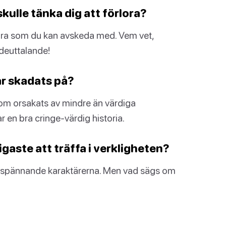
kulle tänka dig att förlora?
ågra som du kan avskeda med. Vem vet,
deuttalande!
ar skadats på?
 som orsakats av mindre än värdiga
r en bra cringe-värdig historia.
kigaste att träffa i verkligheten?
e, spännande karaktärerna. Men vad sägs om