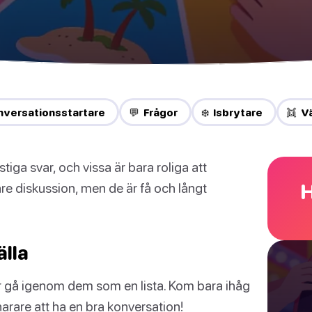
nversationsstartare
💬 Frågor
❄️ Isbrytare
👯 V
iga svar, och vissa är bara roliga att
H
pare diskussion, men de är få och långt
älla
ler gå igenom dem som en lista. Kom bara ihåg
snarare att ha en bra konversation!