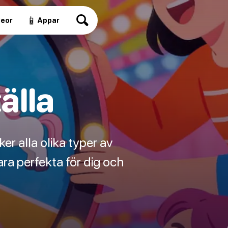
📱
deor
Appar
älla
ker alla olika typer av
ra perfekta för dig och