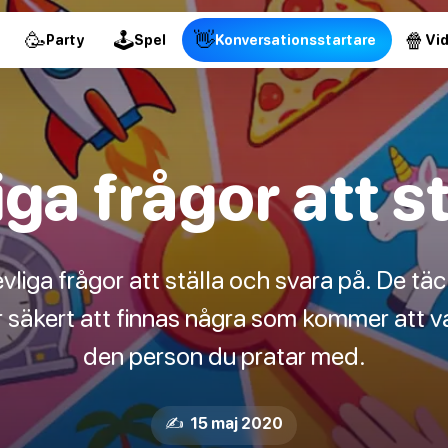
🥳
🕹
👋
🍿
Party
Spel
Konversationsstartare
Vi
iga frågor att st
vliga frågor att ställa och svara på. De täc
äkert att finnas några som kommer att va
den person du pratar med.
✍️ 15 maj 2020