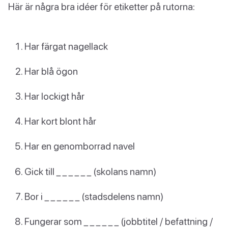
Här är några bra idéer för etiketter på rutorna:
Har färgat nagellack
Har blå ögon
Har lockigt hår
Har kort blont hår
Har en genomborrad navel
Gick till _ _ _ _ _ _ (skolans namn)
Bor i _ _ _ _ _ _ (stadsdelens namn)
Fungerar som _ _ _ _ _ _ (jobbtitel / befattning /