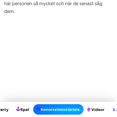
här personen så mycket och när de senast såg
dem.
🕹
👋
🍿
📱
Party
Spel
Videor
Konversationsstartare