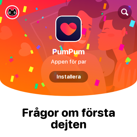
PumPum
Appen för par
Installera
Frågor om första
dejten