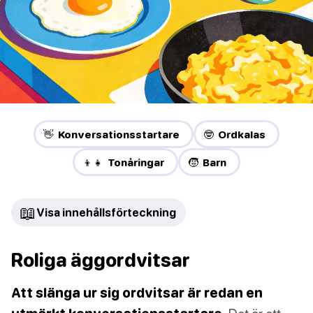
👋 Konversationsstartare
🤓 Ordkalas
👦👧 Tonåringar
🧒 Barn
📖
Visa innehållsförteckning
Roliga äggordvitsar
Att slänga ur sig ordvitsar är redan en