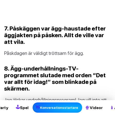
7. Påskäggen var ägg-haustade efter
äggjakten på påsken. Allt de ville var
att vila.
Påskdagen är väldigt tröttsam för ägg.
8. Ägg-underhållnings-TV-
programmet slutade med orden “Det
var allt för idag!” som blinkade på
2
skärmen.
Jag älskar underhållningsprogram! Jag vill inte att
🕹
de ska ta slut!
👋
🍿
📱
Party
Spel
Videor
Konversationsstartare