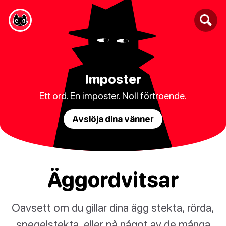
Imposter
Ett ord. En imposter. Noll förtroende.
Avslöja dina vänner
Äggordvitsar
Oavsett om du gillar dina ägg stekta, rörda,
spegelstekta, eller på något av de många