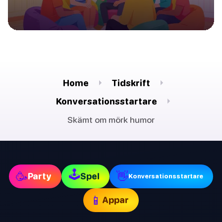
Home
Tidskrift
Konversationsstartare
Skämt om mörk humor
🕹
🥳
👋
Party
Spel
Konversationsstartare
📱
Appar