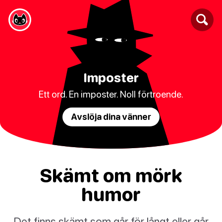
Imposter
Ett ord. En imposter. Noll förtroende.
Avslöja dina vänner
Skämt om mörk
humor
Det finns skämt som går för långt eller går