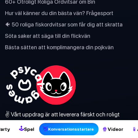
60+ Otroligt Roliga Ordvitsar om Bin
Hur väl känner du din bästa vän? Frågesport
🐠 50 roliga fiskordvitsar som får dig att skratta
Söta saker att säga till din flickvän
Bästa sätten att komplimangera din pojkvän
2
✌️ Vårt uppdrag är att leverera färskt och roligt
innehåll. Från mobilspel, appar och frågesporter,
🕹
👋
🍿
📱
Party
Spel
Videor
Konversationsstartare
för att festa och dricka spel. Njut av!