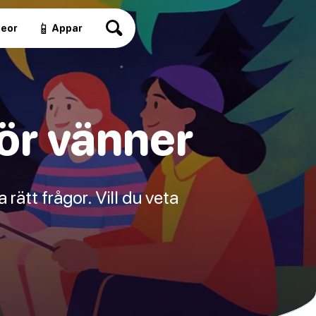
📱
deor
Appar
ör vänner
rätt frågor. Vill du veta