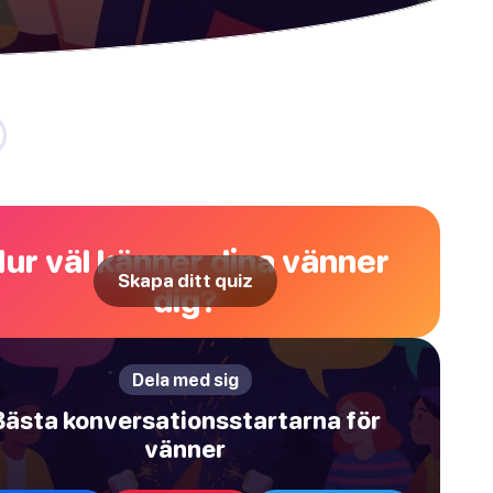
ur väl känner dina vänner
Skapa ditt quiz
dig?
Dela med sig
Bästa konversationsstartarna för
vänner