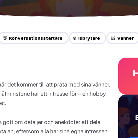
👋 Konversationsstartare
❄️ Isbrytare
👯 Vänner
H
 när det kommer till att prata med sina vänner.
ler åtminstone har ett intresse för – en hobby,
et.
ns gott om detaljer och anekdoter att dela
yta an, eftersom alla har sina egna intressen