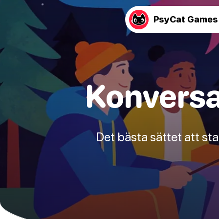
PsyCat Games
Konversa
Det bästa sättet att sta