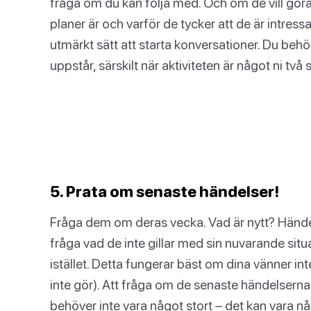
fråga om du kan följa med. Och om de vill göra
planer är och varför de tycker att de är intressa
utmärkt sätt att starta konversationer. Du behöver
uppstår, särskilt när aktiviteten är något ni två
5. Prata om senaste händelser!
Fråga dem om deras vecka. Vad är nytt? Händ
fråga vad de inte gillar med sin nuvarande situa
istället. Detta fungerar bäst om dina vänner inte
inte gör). Att fråga om de senaste händelserna i
behöver inte vara något stort – det kan vara någ