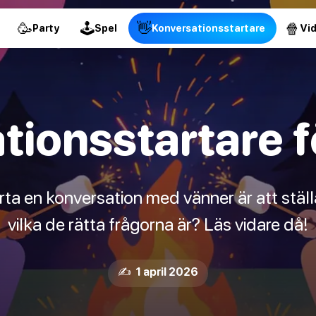
🥳
🕹
👋
🍿
Party
Spel
Konversationsstartare
Vi
tionsstartare f
rta en konversation med vänner är att ställa 
vilka de rätta frågorna är? Läs vidare då!
✍️ 1 april 2026