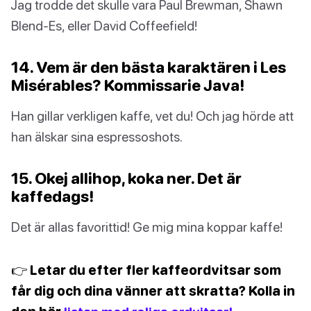
Jag trodde det skulle vara Paul Brewman, Shawn
Blend-Es, eller David Coffeefield!
14. Vem är den bästa karaktären i Les
Misérables? Kommissarie Java!
Han gillar verkligen kaffe, vet du! Och jag hörde att
han älskar sina espressoshots.
15. Okej allihop, koka ner. Det är
kaffedags!
Det är allas favorittid! Ge mig mina koppar kaffe!
👉 Letar du efter fler kaffeordvitsar som
får dig och dina vänner att skratta? Kolla in