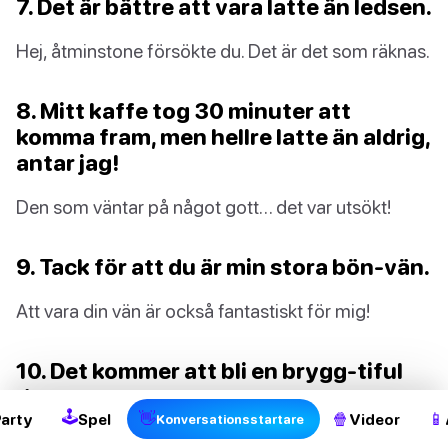
7. Det är bättre att vara latte än ledsen.
Hej, åtminstone försökte du. Det är det som räknas.
8. Mitt kaffe tog 30 minuter att
komma fram, men hellre latte än aldrig,
antar jag!
Den som väntar på något gott… det var utsökt!
9. Tack för att du är min stora bön-vän.
Att vara din vän är också fantastiskt för mig!
2
10. Det kommer att bli en brygg-tiful
dag.
🕹
👋
🍿
📱
Party
Spel
Videor
Konversationsstartare
Att dricka gott kaffe med vänner gör det till en