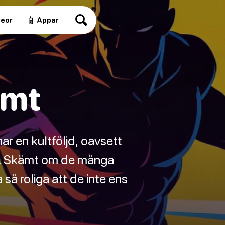
📱
deor
Appar
ämt
ar en kultföljd, oavsett
n. Skämt om de många
så roliga att de inte ens