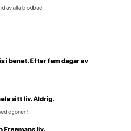
und av alla blodbad.
s i benet. Efter fem dagar av
la sitt liv. Aldrig.
med ögonen!
n Freemans liv.