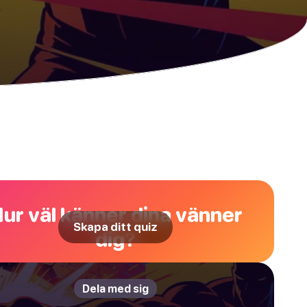
ur väl känner dina vänner
Skapa ditt quiz
dig?
Dela med sig