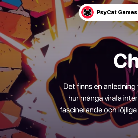
PsyCat Games
Ch
Det finns en anledning 
hur många virala in
fascinerande och löjliga