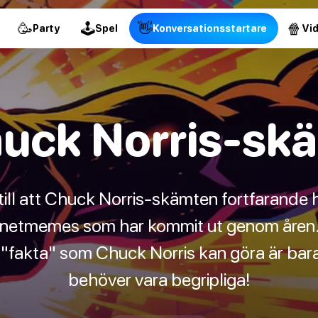
🥳
🕹
👋
🍿
Party
Spel
Konversationsstartare
Vi
uck Norris-sk
till att Chuck Norris-skämten fortfarande h
ternetmemes som har kommit ut genom åre
 "fakta" som Chuck Norris kan göra är bara 
behöver vara begripliga!