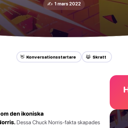
✍️ 1 mars 2022
👋 Konversationsstartare
😹 Skratt
H
 om den ikoniska
orris.
Dessa Chuck Norris-fakta skapades