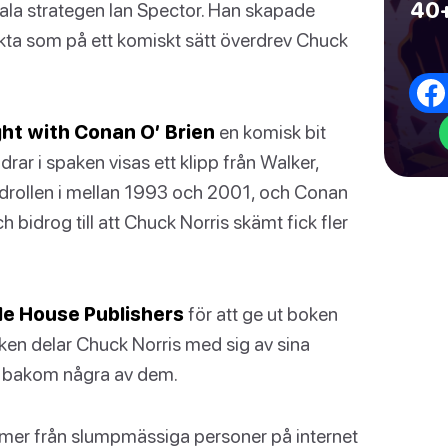
40+
ala strategen Ian Spector. Han skapade
ta som på ett komiskt sätt överdrev Chuck
ght with Conan O’ Brien
en komisk bit
drar i spaken visas ett klipp från Walker,
drollen i mellan 1993 och 2001, och Conan
ch bidrog till att Chuck Norris skämt fick fler
e House Publishers
för att ge ut boken
boken delar Chuck Norris med sig av sina
ier bakom några av dem.
mmer från slumpmässiga personer på internet