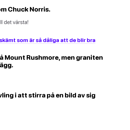
om Chuck Norris.
 det värsta!
kämt som är så dåliga att de blir bra
å på Mount Rushmore, men graniten
kägg.
ng i att stirra på en bild av sig