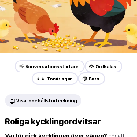
👋 Konversationsstartare
🤓 Ordkalas
👦👧 Tonåringar
🧒 Barn
📖
Visa innehållsförteckning
Roliga kycklingordvitsar
Varför gick kycklingen över vägen?
För att