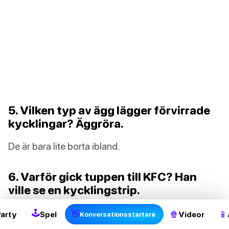
5. Vilken typ av ägg lägger förvirrade
kycklingar? Äggröra.
De är bara lite borta ibland.
2
6. Varför gick tuppen till KFC? Han
ville se en kycklingstrip.
Jag hoppas han inte blev besviken!
🕹
👋
🍿
📱
Party
Spel
Videor
Konversationsstartare