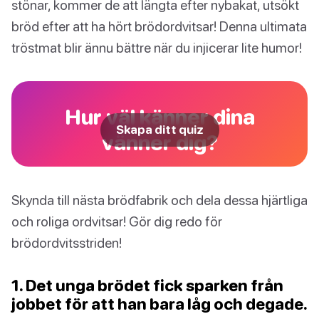
stönar, kommer de att längta efter nybakat, utsökt
bröd efter att ha hört brödordvitsar! Denna ultimata
tröstmat blir ännu bättre när du injicerar lite humor!
Hur väl känner dina
Skapa ditt quiz
vänner dig?
Skynda till nästa brödfabrik och dela dessa hjärtliga
och roliga ordvitsar! Gör dig redo för
brödordvitsstriden!
1. Det unga brödet fick sparken från
jobbet för att han bara låg och degade.