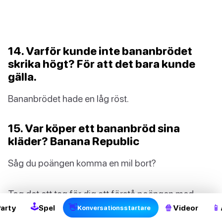
14. Varför kunde inte bananbrödet
skrika högt? För att det bara kunde
gälla.
Bananbrödet hade en låg röst.
15. Var köper ett bananbröd sina
kläder? Banana Republic
Såg du poängen komma en mil bort?
2
Tog det ett tag för dig att förstå poängen med
🕹
👋
🍿
📱
dessa bananbrödsordvitsar? Svettas inte! Ordvitsar
Party
Spel
Videor
Konversationsstartare