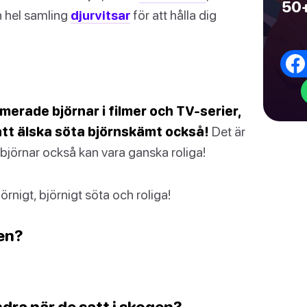
50+
n hel samling
djurvitsar
för att hålla dig
merade björnar i filmer och TV-serier,
att älska söta björnskämt också!
Det är
m björnar också kan vara ganska roliga!
örnigt, björnigt söta och roliga!
ren?
ndra när de satt i skogen?