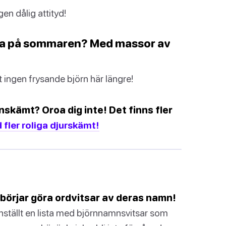
en dålig attityd!
vala på sommaren? Med massor av
t ingen frysande björn här längre!
nskämt? Oroa dig inte! Det finns fler
fler roliga djurskämt!
k börjar göra ordvitsar av deras namn!
nställt en lista med björnnamnsvitsar som