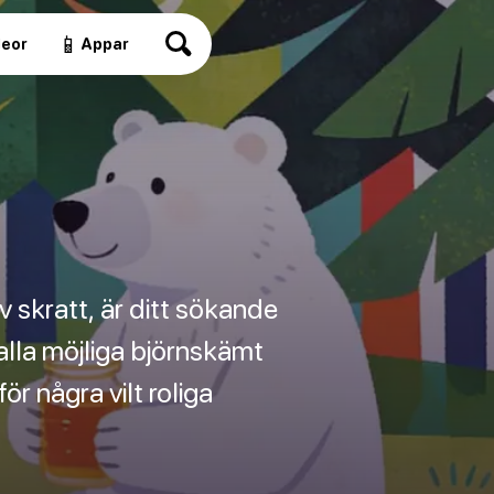
📱
deor
Appar
v skratt, är ditt sökande
 alla möjliga björnskämt
r några vilt roliga