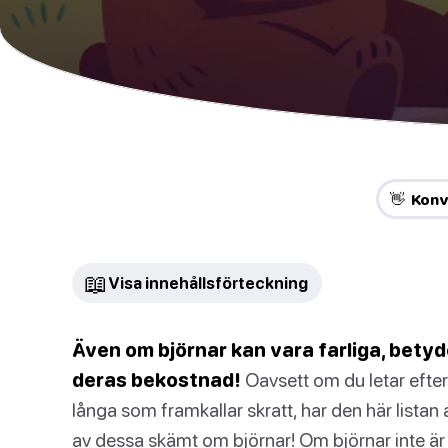
👋 Konv
📖
Visa innehållsförteckning
Även om björnar kan vara farliga, betyde
deras bekostnad!
Oavsett om du letar efter
långa som framkallar skratt, har den här listan al
av dessa skämt om björnar! Om björnar inte är 