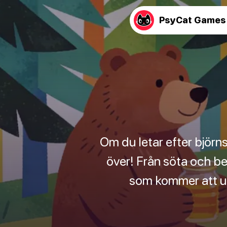
PsyCat Games
Om du letar efter björns
över! Från söta och bed
som kommer att und