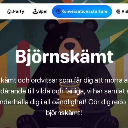
🥳
🕹
👋
🍿
Party
Spel
Konversationsstartare
Vi
Björnskämt
kämt och ordvitsar som får dig att morra a
årande till vilda och farliga, vi har samlat
erhålla dig i all oändlighet! Gör dig redo fö
björnskämt!