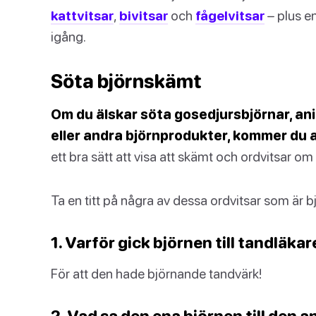
kattvitsar
,
bivitsar
och
fågelvitsar
– plus e
igång.
Söta björnskämt
Om du älskar söta gosedjursbjörnar, ani
eller andra björnprodukter, kommer du 
ett bra sätt att visa att skämt och ordvitsar o
Ta en titt på några av dessa ordvitsar som är bj
1. Varför gick björnen till tandläka
För att den hade björnande tandvärk!
2. Vad sa den ena björnen till den a