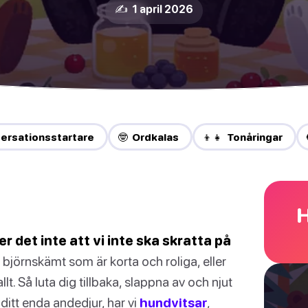
✍️ 1 april 2026
ersationsstartare
🤓 Ordkalas
👦👧 Tonåringar
H
r det inte att vi inte ska skratta på
 björnskämt som är korta och roliga, eller
lt. Så luta dig tillbaka, slappna av och njut
ditt enda andedjur, har vi
hundvitsar
,