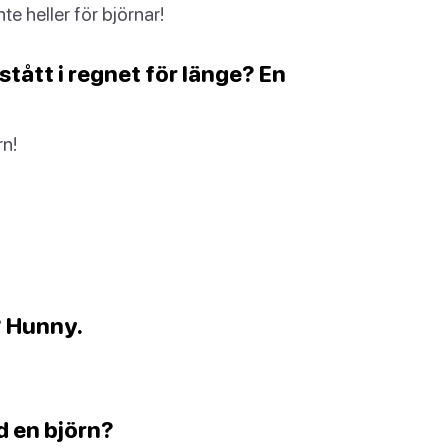
te heller för björnar!
stått i regnet för länge? En
rn!
? Hunny.
d en björn?