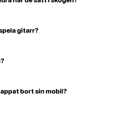
spela gitarr?
a?
tappat bort sin mobil?