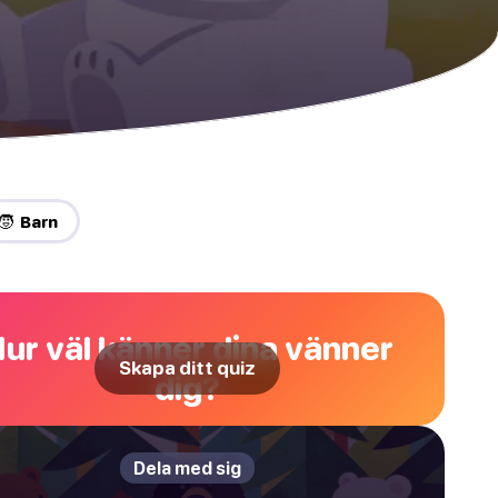
🧒 Barn
ur väl känner dina vänner
Skapa ditt quiz
dig?
Dela med sig