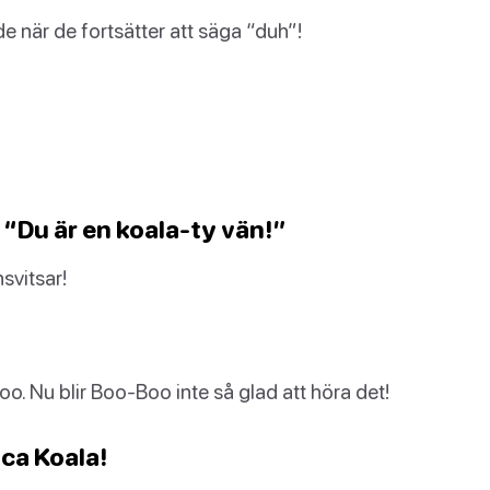
de när de fortsätter att säga “duh”!
? “Du är en koala-ty vän!”
svitsar!
o. Nu blir Boo-Boo inte så glad att höra det!
oca Koala!