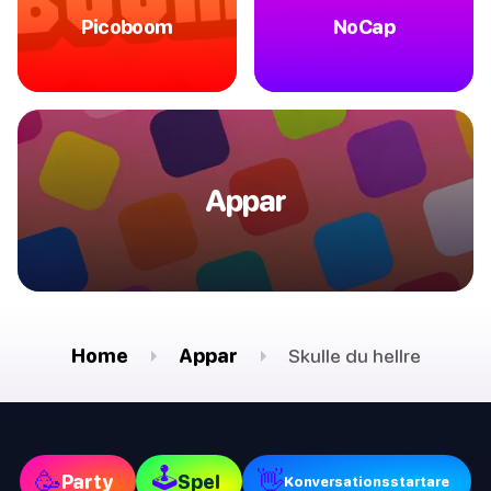
Picoboom
NoCap
Appar
Home
Appar
Skulle du hellre
🕹
🥳
👋
Party
Spel
Konversationsstartare