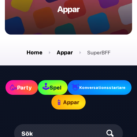
Appar
Home
Appar
SuperBFF
🕹
🥳
👋
Party
Spel
Konversationsstartare
📱
Appar
Sök