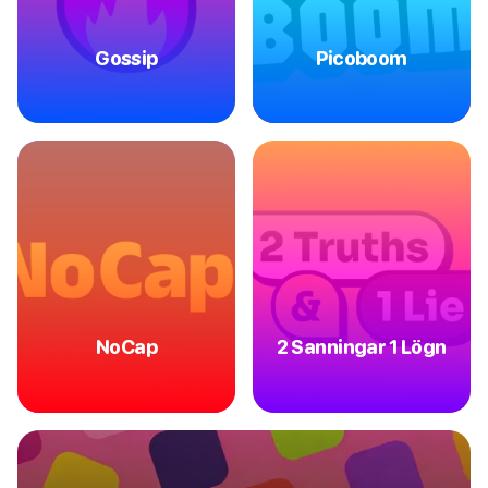
Gossip
Picoboom
NoCap
2 Sanningar 1 Lögn