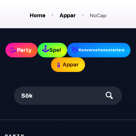
Home
Appar
NoCap
🕹
🥳
👋
Party
Spel
Konversationsstartare
📱
Appar
Sök
PARTY