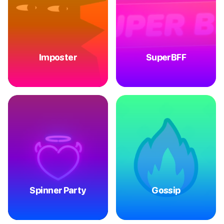
Imposter
SuperBFF
Spinner Party
Gossip