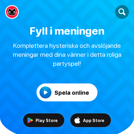
Fyll i meningen
Komplettera hysteriska och avslöjande
meningar med dina vänner i detta roliga
partyspel!
Spela online
Play Store
App Store