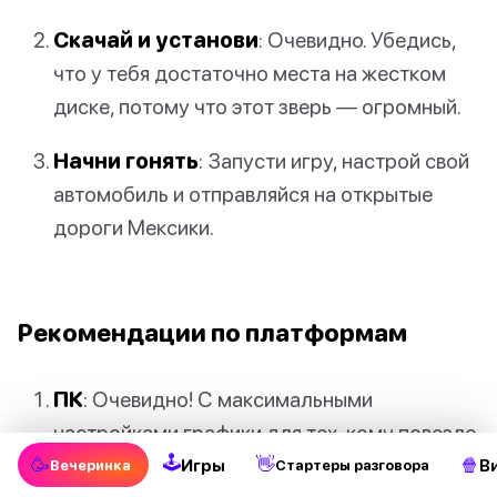
Скачай и установи
: Очевидно. Убедись,
что у тебя достаточно места на жестком
диске, потому что этот зверь — огромный.
Начни гонять
: Запусти игру, настрой свой
автомобиль и отправляйся на открытые
дороги Мексики.
Рекомендации по платформам
ПК
: Очевидно! С максимальными
настройками графики для тех, кому повезло
🕹
иметь топовые видеокарты.
🥳
👋
🍿
Игры
В
Вечеринка
Стартеры разговора