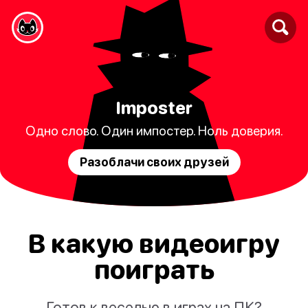
Imposter
Одно слово. Один импостер. Ноль доверия.
Разоблачи своих друзей
В какую видеоигру
поиграть
Готов к веселью в играх на ПК?