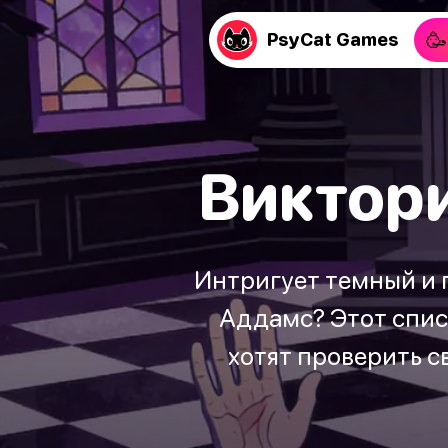
🥳
PsyCat Games
Виктор
Интригует темный и 
Аддамс? Этот спис
хотят проверить с