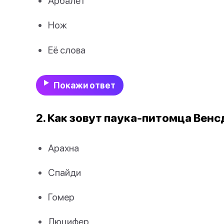
Арбалет
Нож
Её слова
Покажи ответ
2. Как зовут паука-питомца Вен
Арахна
Спайди
Гомер
Люцифер