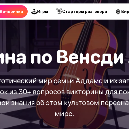
🕹
👋
🍿
Вечеринка
Игры
Стартеры разговора
Ви
ина по Венсди
готический мир семьи Аддамс и их заг
ок из 30+ вопросов викторины для по
вои знания об этом культовом персон
мире.