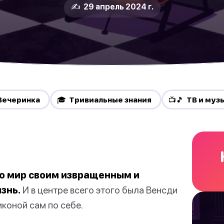
✍️ 29 апрель 2024 г.
Вечеринка
🎓 Тривиальные знания
📺🎵 ТВ и муз
ло мир своим извращенным и
знь.
И в центре всего этого была Венсди
коной сам по себе.