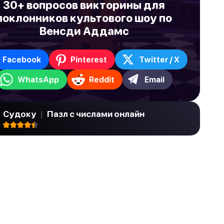
30+ вопросов викторины для
поклонников культового шоу по
Венсди Аддамс
Facebook
Pinterest
Twitter / X
WhatsApp
Reddit
Email
Судоку
|
Пазл с числами онлайн