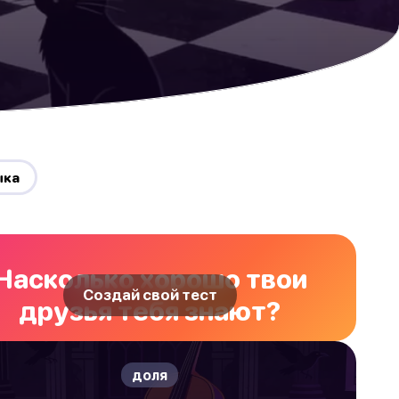
ыка
Насколько хорошо твои
Создай свой тест
друзья тебя знают?
доля