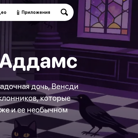
📱
део
Приложения
 Аддамс
адочная дочь, Венсди
клонников, которые
аже и ее необычном