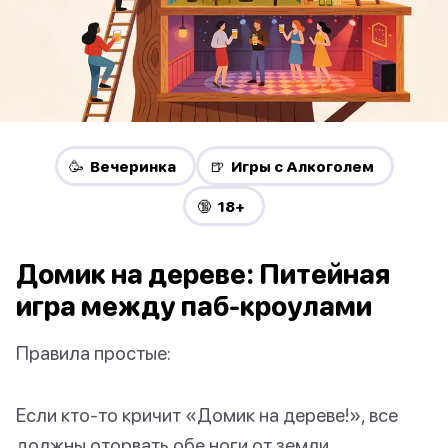
🥳 Вечеринка
🍺 Игры с Алкоголем
🔞 18+
Домик на дереве: Питейная
игра между паб-кроулами
Правила простые:
Если кто-то кричит «Домик на дереве!», все
должны оторвать обе ноги от земли.