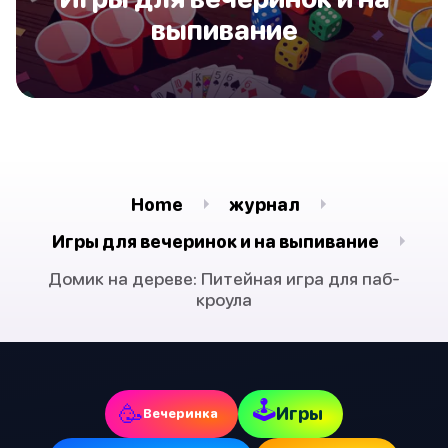
выпивание
Home
журнал
Игры для вечеринок и на выпивание
Домик на дереве: Питейная игра для паб-
кроула
🕹
🥳
Игры
Вечеринка