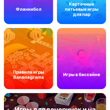
Карточные
Фланкибол
питьевые игры
для пар
Правила игры
Игры в бассейне
Bananagrams
Игры для вечеринок и на