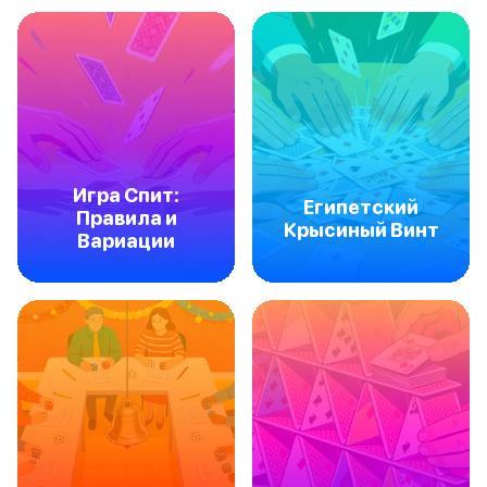
Игра Спит:
Египетский
Правила и
Крысиный Винт
Вариации