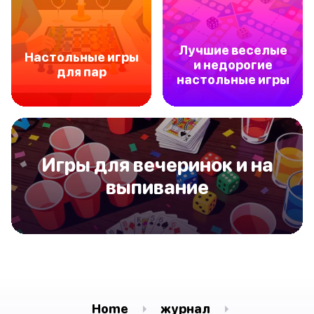
Лучшие веселые
Настольные игры
и недорогие
для пар
настольные игры
Игры для вечеринок и на
выпивание
Home
журнал