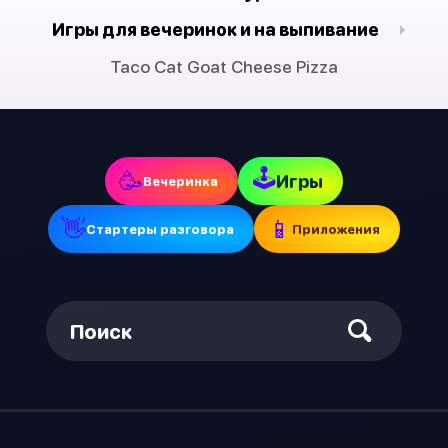
Игры для вечеринок и на выпивание
Taco Cat Goat Cheese Pizza
🕹
🥳
Игры
Вечеринка
👋
📱
Стартеры разговора
Приложения
Поиск