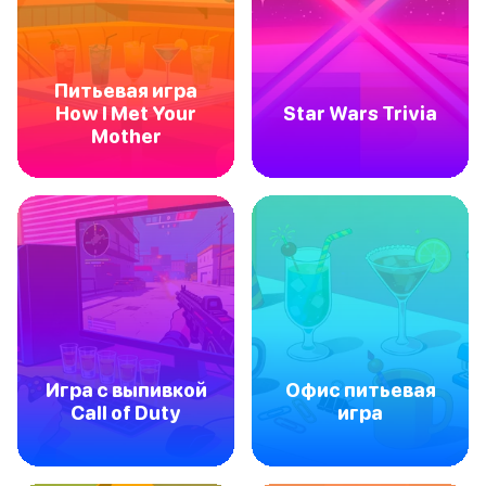
Питьевая игра
How I Met Your
Star Wars Trivia
Mother
Игра с выпивкой
Офис питьевая
Call of Duty
игра