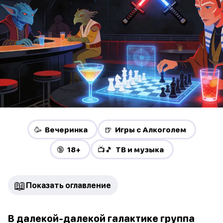
🥳 Вечеринка
🍺 Игры с Алкоголем
🔞 18+
📺🎵 ТВ и музыка
📖
Показать оглавление
В далекой-далекой галактике группа