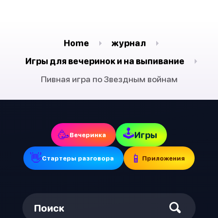
Home
журнал
Игры для вечеринок и на выпивание
Пивная игра по Звездным войнам
🕹
🥳
Игры
Вечеринка
👋
📱
Стартеры разговора
Приложения
Поиск