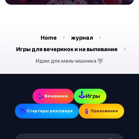
Home
журнал
Игры для вечеринок и на выпивание
Идеи для мальчишника 🦌
🕹
🥳
Игры
Вечеринка
👋
📱
Стартеры разговора
Приложения