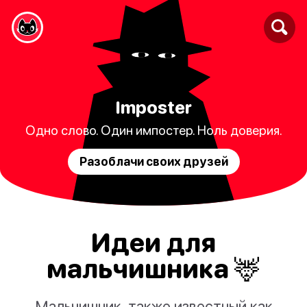
Imposter
Одно слово. Один импостер. Ноль доверия.
Разоблачи своих друзей
Идеи для
мальчишника 🦌
Мальчишник, также известный как