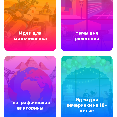
Идеи для
темы дня
мальчишника
рождения
Идеи для
Географические
вечеринки на 18-
викторины
летие