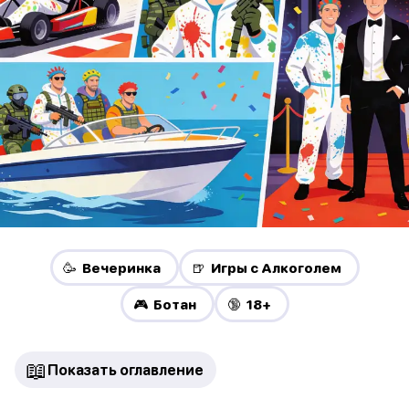
🥳 Вечеринка
🍺 Игры с Алкоголем
🎮 Ботан
🔞 18+
📖
Показать оглавление