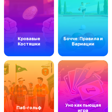
Кровавые
Бочче: Правила и
Костяшки
Вариации
Уно как пьющая
Паб-гольф
игра