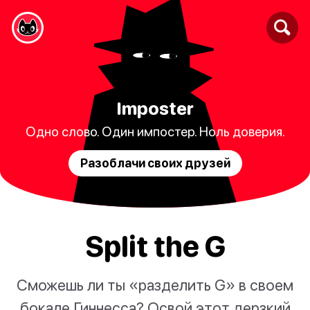
Imposter
Одно слово. Один импостер. Ноль доверия.
Разоблачи своих друзей
Split the G
Сможешь ли ты «разделить G» в своем
бокале Гиннесса? Освой этот дерзкий