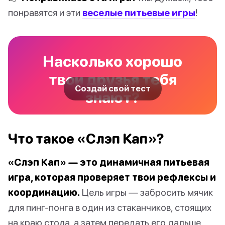
понравятся и эти
веселые питьевые игры
!
Насколько хорошо
твои друзья тебя
Создай свой тест
знают?
Что такое «Слэп Кап»?
«Слэп Кап» — это динамичная питьевая
игра, которая проверяет твои рефлексы и
координацию.
Цель игры — забросить мячик
для пинг-понга в один из стаканчиков, стоящих
на краю стола, а затем передать его дальше,