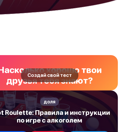
Насколько хорошо твои
Создай свой тест
друзья тебя знают?
доля
t Roulette: Правила и инструкции
по игре с алкоголем