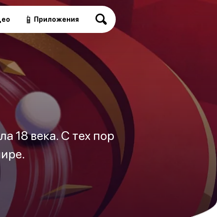
📱
део
Приложения
а 18 века. С тех пор
мире.