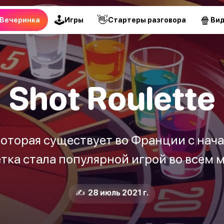
🕹
👋
🍿
Вечеринка
Игры
Стартеры разговора
Ви
Shot Roulette
 которая существует во Франции с начал
тка стала популярной игрой во всем 
✍️ 28 июль 2021 г.