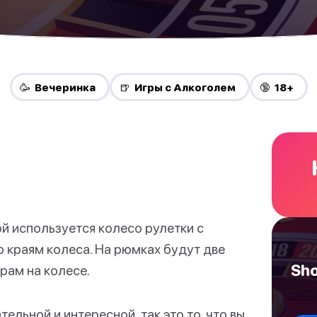
🥳 Вечеринка
🍺 Игры с Алкоголем
🔞 18+
рой используется колесо рулетки с
краям колеса. На рюмках будут две
Sho
рам на колесе.
ельной и интересной, так это то, что вы