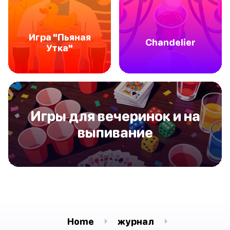
Игра "Пьяная
Chandelier
Утка"
Игры для вечеринок и на
выпивание
Home
журнал