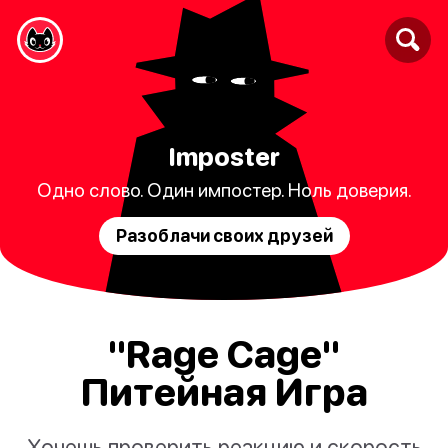
Imposter
Одно слово. Один импостер. Ноль доверия.
Разоблачи своих друзей
"Rage Cage"
Питейная Игра
Хочешь проверить реакцию и скорость