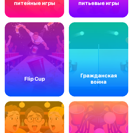
питейные игры
питьевые игры
Гражданская
Flip Cup
война