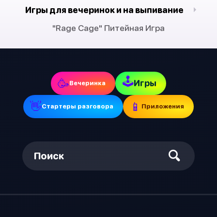
Игры для вечеринок и на выпивание
"Rage Cage" Питейная Игра
🕹
🥳
Игры
Вечеринка
👋
📱
Стартеры разговора
Приложения
Поиск