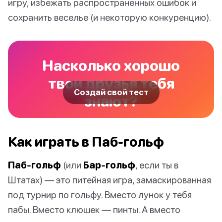
игру, избежать распространенных ошибок и
сохранить веселье (и некоторую конкуренцию).
Насколько хорошо
твои друзья тебя
Создай свой тест
знают?
Как играть в Паб-гольф
Паб-гольф
(или
Бар-гольф
, если ты в
Штатах) — это питейная игра, замаскированная
под турнир по гольфу. Вместо лунок у тебя
пабы. Вместо клюшек — пинты. А вместо