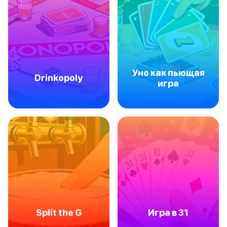
Уно как пьющая
Drinkopoly
игра
Split the G
Игра в 31