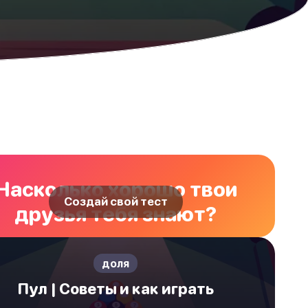
Насколько хорошо твои
Создай свой тест
друзья тебя знают?
доля
Пул | Советы и как играть