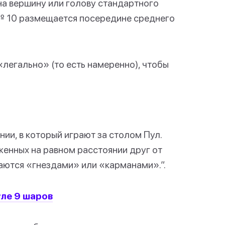
на вершину или голову стандартного
к № 10 размещается посередине среднего
«легально» (то есть намеренно), чтобы
нии, в который играют за столом Пул.
женных на равном расстоянии друг от
ваются «гнездами» или «карманами».”.
уле 9 шаров