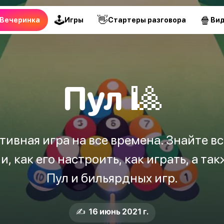
🕹
👋
🍿
Вечеринка
Игры
Стартеры разговора
Ви
Пул 🎱
ивная игра на все времена. Знайте вс
и, как его настроить, как играть, а та
Пул и бильярдных игр.
✍️ 16 июнь 2021 г.